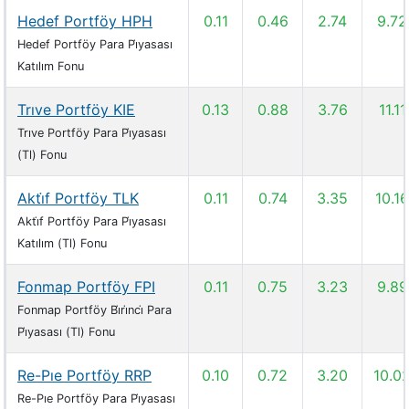
Hedef Portföy HPH
0.11
0.46
2.74
9.72
Hedef Portföy Para Pi̇yasası
Katılım Fonu
Trıve Portföy KIE
0.13
0.88
3.76
11.11
Trıve Portföy Para Pi̇yasası
(Tl) Fonu
Akti̇f Portföy TLK
0.11
0.74
3.35
10.16
Akti̇f Portföy Para Pi̇yasası
Katılım (Tl) Fonu
Fonmap Portföy FPI
0.11
0.75
3.23
9.89
Fonmap Portföy Bi̇ri̇nci̇ Para
Pi̇yasası (Tl) Fonu
Re-Pıe Portföy RRP
0.10
0.72
3.20
10.0
Re-Pıe Portföy Para Pi̇yasası