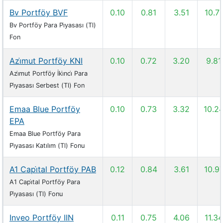
Bv Portföy BVF
0.10
0.81
3.51
10.71
Bv Portföy Para Pi̇yasası (Tl)
Fon
Azi̇mut Portföy KNI
0.10
0.72
3.20
9.81
Azi̇mut Portföy İki̇nci̇ Para
Pi̇yasası Serbest (Tl) Fon
Emaa Blue Portföy
0.10
0.73
3.32
10.2
EPA
Emaa Blue Portföy Para
Pi̇yasası Katılım (Tl) Fonu
A1 Capi̇tal Portföy PAB
0.12
0.84
3.61
10.9
A1 Capi̇tal Portföy Para
Pi̇yasası (Tl) Fonu
Inveo Portföy IIN
0.11
0.75
4.06
11.34