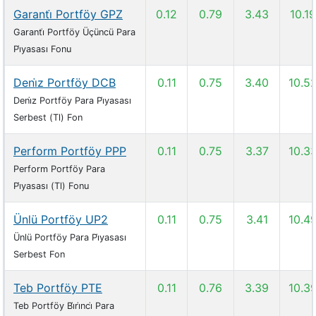
Garanti̇ Portföy GPZ
0.12
0.79
3.43
10.19
Garanti̇ Portföy Üçüncü Para
Pi̇yasası Fonu
Deni̇z Portföy DCB
0.11
0.75
3.40
10.5
Deni̇z Portföy Para Pi̇yasası
Serbest (Tl) Fon
Perform Portföy PPP
0.11
0.75
3.37
10.3
Perform Portföy Para
Pi̇yasası (Tl) Fonu
Ünlü Portföy UP2
0.11
0.75
3.41
10.4
Ünlü Portföy Para Pi̇yasası
Serbest Fon
Teb Portföy PTE
0.11
0.76
3.39
10.3
Teb Portföy Bi̇ri̇nci̇ Para