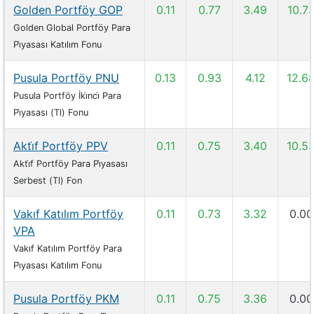
Golden Portföy GOP
0.11
0.77
3.49
10.7
Golden Global Portföy Para
Pi̇yasası Katılım Fonu
Pusula Portföy PNU
0.13
0.93
4.12
12.6
Pusula Portföy İki̇nci̇ Para
Pi̇yasası (Tl) Fonu
Akti̇f Portföy PPV
0.11
0.75
3.40
10.5
Akti̇f Portföy Para Pi̇yasası
Serbest (Tl) Fon
Vakıf Katılım Portföy
0.11
0.73
3.32
0.00
VPA
Vakıf Katılım Portföy Para
Pi̇yasası Katılım Fonu
Pusula Portföy PKM
0.11
0.75
3.36
0.00