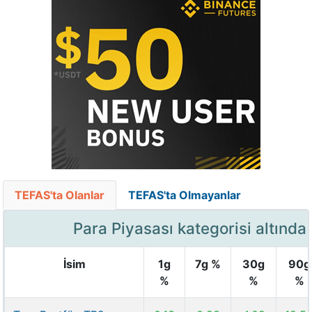
TEFAS'ta Olanlar
TEFAS'ta Olmayanlar
Para Piyasası kategorisi altında
İsim
1g
7g %
30g
90g
%
%
%