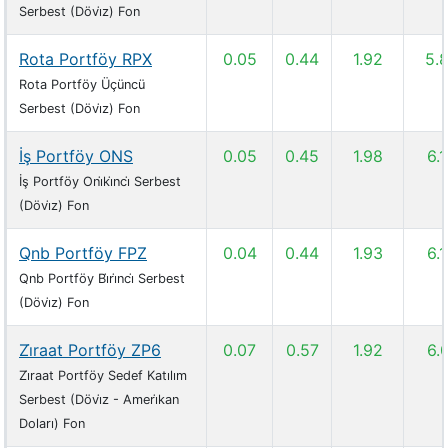
Serbest (Dövi̇z) Fon
Rota Portföy RPX
0.05
0.44
1.92
5.
Rota Portföy Üçüncü
Serbest (Dövi̇z) Fon
İş Portföy ONS
0.05
0.45
1.98
6.
İş Portföy Oni̇ki̇nci̇ Serbest
(Dövi̇z) Fon
Qnb Portföy FPZ
0.04
0.44
1.93
6.
Qnb Portföy Bi̇ri̇nci̇ Serbest
(Dövi̇z) Fon
Zi̇raat Portföy ZP6
0.07
0.57
1.92
6.
Zi̇raat Portföy Sedef Katılım
Serbest (Dövi̇z - Ameri̇kan
Doları) Fon