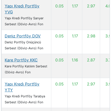
Yapı Kredi̇ Portföy
0.05
1.17
2.97
4.
YVG
Yapı Kredi̇ Portföy Sarıyer
Serbest (Dövi̇z-Avro) Fon
Deni̇z Portföy DOV
0.05
1.17
2.98
3.
Deni̇z Portföy Onüçüncü
Serbest (Dövi̇z-Avro) Fon
Kare Portföy KKC
0.05
1.16
2.87
3.
Kare Portföy Katılım Serbest
(Dövi̇z-Avro) Fon
Yapı Kredi̇ Portföy
0.05
1.17
2.97
3.
YTY
Yapı Kredi̇ Portföy Tarabya
Serbest (Dövi̇z-Avro) Fon