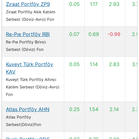
Zi̇raat Portföy ZP9
0.05
1.17
2.93
3.
Zi̇raat Portföy Aki̇k Katılım
Serbest (Dövi̇z-Avro) Fon
Re-Pıe Portföy RBI
0.07
0.69
-0.99
2.
Re-Pıe Portföy Bi̇ri̇nci̇
Serbest (Dövi̇z) Fon
Kuveyt Türk Portföy
0.05
1.14
2.83
3.
KAV
Kuveyt Türk Portföy Altıncı
Katılım Serbest (Dövi̇z-Avro)
Fon
Atlas Portföy AHN
0.25
1.54
2.14
2.
Atlas Portföy
Serbest(Dövi̇z)Fon