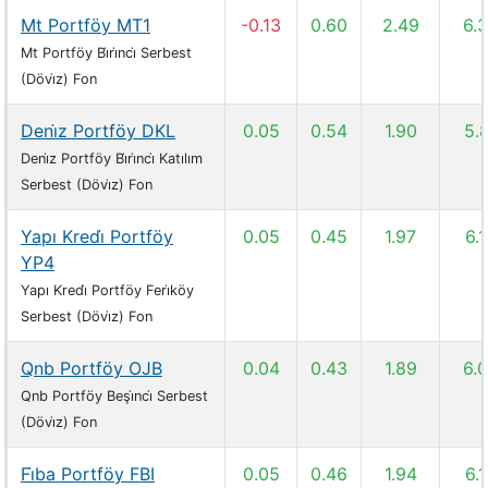
Mt Portföy MT1
-0.13
0.60
2.49
6.
Mt Portföy Bi̇ri̇nci̇ Serbest
(Dövi̇z) Fon
Deni̇z Portföy DKL
0.05
0.54
1.90
5.
Deni̇z Portföy Bi̇ri̇nci̇ Katılım
Serbest (Dövi̇z) Fon
Yapı Kredi̇ Portföy
0.05
0.45
1.97
6.
YP4
Yapı Kredi̇ Portföy Feri̇köy
Serbest (Dövi̇z) Fon
Qnb Portföy OJB
0.04
0.43
1.89
6.
Qnb Portföy Beşi̇nci̇ Serbest
(Dövi̇z) Fon
Fi̇ba Portföy FBI
0.05
0.46
1.94
6.