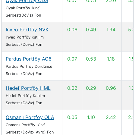
Oyak Portföy ODS
0.07
0.75
2.20
4.
Oyak Portföy İki̇nci̇
Serbest(Dövi̇z) Fon
Inveo Portföy NVK
0.06
0.49
1.94
5.
Inveo Portföy Katılım
Serbest (Dövi̇z) Fon
Pardus Portföy AC6
0.07
0.53
1.18
1.
Pardus Portföy Dördüncü
Serbest (Dövi̇z) Fon
Hedef Portföy HML
0.02
0.29
0.96
1.
Hedef Portföy Katılım
Serbest (Dövi̇z) Fon
Osmanlı Portföy OLA
0.05
1.10
2.42
2.
Osmanlı Portföy İki̇nci̇
Serbest (Dövi̇z- Avro) Fon