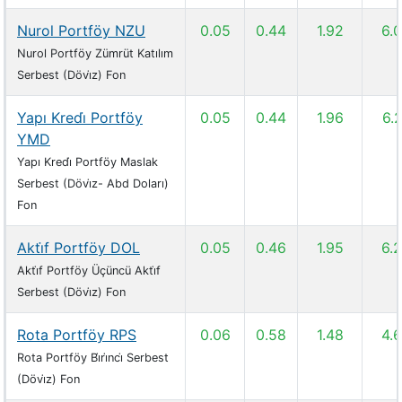
Nurol Portföy NZU
0.05
0.44
1.92
6.
Nurol Portföy Zümrüt Katılım
Serbest (Dövi̇z) Fon
Yapı Kredi̇ Portföy
0.05
0.44
1.96
6.
YMD
Yapı Kredi̇ Portföy Maslak
Serbest (Dövi̇z- Abd Doları)
Fon
Akti̇f Portföy DOL
0.05
0.46
1.95
6.
Akti̇f Portföy Üçüncü Akti̇f
Serbest (Dövi̇z) Fon
Rota Portföy RPS
0.06
0.58
1.48
4.
Rota Portföy Bi̇ri̇nci̇ Serbest
(Dövi̇z) Fon