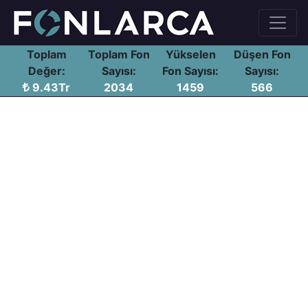
Toplam
Toplam Fon
Yükselen
Düşen Fon
Değer:
Sayısı:
Fon Sayısı:
Sayısı:
9.43Tr
2034
1459
566