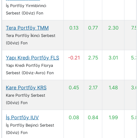
İş Portföy Yi̇rmi̇bi̇ri̇nci̇
Serbest (Dövi̇z) Fon
Tera Portföy TMM
0.13
0.77
2.30
7.
Tera Portföy İki̇nci̇ Serbest
(Dövi̇z) Fon
Yapı Kredi̇ Portföy FLS
-0.21
2.75
3.01
5.
Yapı Kredi̇ Portföy Florya
Serbest (Dövi̇z-Avro) Fon
Kare Portföy KRS
0.45
2.17
1.48
3.
Kare Portföy Serbest
(Dövi̇z) Fon
İş Portföy IUV
0.08
0.84
1.99
5.
İş Portföy Beşi̇nci̇ Serbest
(Dövi̇z) Fon