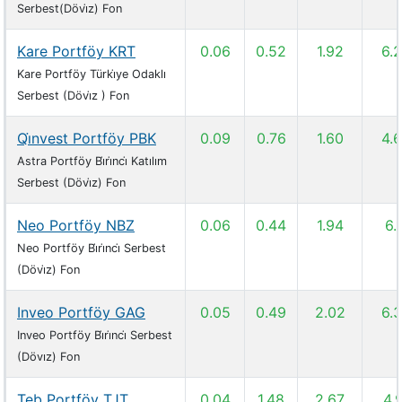
Serbest(Dövi̇z) Fon
Kare Portföy KRT
0.06
0.52
1.92
6.
Kare Portföy Türki̇ye Odaklı
Serbest (Dövi̇z ) Fon
Qi̇nvest Portföy PBK
0.09
0.76
1.60
4.
Astra Portföy Bi̇ri̇nci̇ Katılım
Serbest (Dövi̇z) Fon
Neo Portföy NBZ
0.06
0.44
1.94
6.1
Neo Portföy Bi̇ri̇nci̇ Serbest
(Dövi̇z) Fon
Inveo Portföy GAG
0.05
0.49
2.02
6.
Inveo Portföy Bi̇ri̇nci̇ Serbest
(Dövız) Fon
Teb Portföy TJT
0.04
1.48
2.67
4.