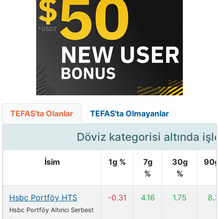
TEFAS'ta Olanlar
TEFAS'ta Olmayanlar
Döviz kategorisi altında iş
İsim
1g %
7g
30g
90g
%
%
Hsbc Portföy HTS
-0.31
4.16
1.75
8.
Hsbc Portföy Altıncı Serbest