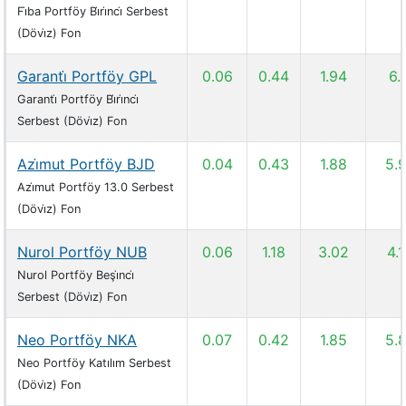
Fi̇ba Portföy Bi̇ri̇nci̇ Serbest
(Dövi̇z) Fon
Garanti̇ Portföy GPL
0.06
0.44
1.94
6.1
Garanti̇ Portföy Bi̇ri̇nci̇
Serbest (Dövi̇z) Fon
Azi̇mut Portföy BJD
0.04
0.43
1.88
5.
Azi̇mut Portföy 13.0 Serbest
(Dövi̇z) Fon
Nurol Portföy NUB
0.06
1.18
3.02
4.
Nurol Portföy Beşi̇nci̇
Serbest (Dövi̇z) Fon
Neo Portföy NKA
0.07
0.42
1.85
5.
Neo Portföy Katılım Serbest
(Dövi̇z) Fon