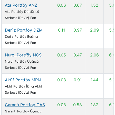
Ata Portföy ANZ
0.06
0.67
1.52
5.
Ata Portföy Dördüncü
Serbest (Dövi̇z) Fon
Deni̇z Portföy DZM
0.11
0.97
2.09
5.
Deni̇z Portföy Beşi̇nci̇
Serbest (Dövi̇z) Fon
Nurol Portföy NCS
0.05
0.47
2.06
6.
Nurol Portföy Üçüncü
Serbest (Dövi̇z) Fon
Akti̇f Portföy MPN
0.08
0.91
1.44
5.
Akti̇f Portföy İki̇nci̇ Akti̇f
Serbest (Dövi̇z) Fon
Garanti̇ Portföy GAS
0.08
0.58
1.87
6.
Garanti̇ Portföy Üçüncü