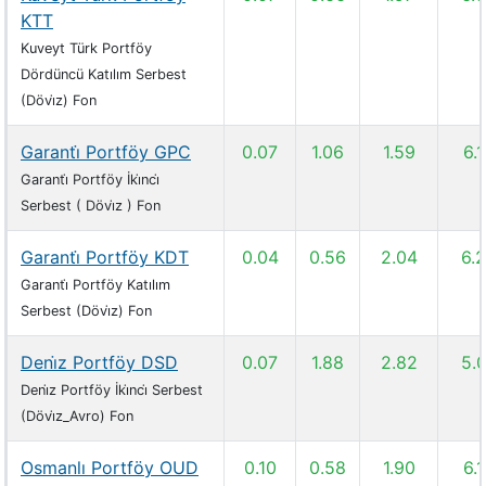
KTT
Kuveyt Türk Portföy
Dördüncü Katılım Serbest
(Dövi̇z) Fon
Garanti̇ Portföy GPC
0.07
1.06
1.59
6.
Garanti̇ Portföy İki̇nci̇
Serbest ( Dövi̇z ) Fon
Garanti̇ Portföy KDT
0.04
0.56
2.04
6.
Garanti̇ Portföy Katılım
Serbest (Dövi̇z) Fon
Deni̇z Portföy DSD
0.07
1.88
2.82
5.
Deni̇z Portföy İki̇nci̇ Serbest
(Dövi̇z_Avro) Fon
Osmanlı Portföy OUD
0.10
0.58
1.90
6.