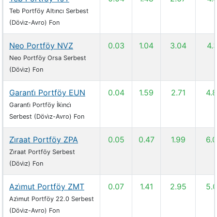
Teb Portföy Altıncı Serbest
(Dövi̇z-Avro) Fon
Neo Portföy NVZ
0.03
1.04
3.04
4.
Neo Portföy Orsa Serbest
(Dövi̇z) Fon
Garanti̇ Portföy EUN
0.04
1.59
2.71
4.
Garanti̇ Portföy İki̇nci̇
Serbest (Dövi̇z-Avro) Fon
Zi̇raat Portföy ZPA
0.05
0.47
1.99
6.
Zi̇raat Portföy Serbest
(Dövi̇z) Fon
Azi̇mut Portföy ZMT
0.07
1.41
2.95
5.
Azi̇mut Portföy 22.0 Serbest
(Dövi̇z-Avro) Fon