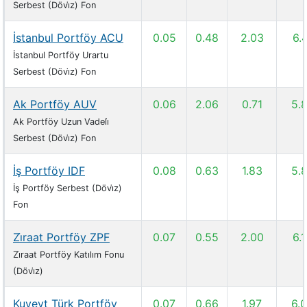
Serbest (Dövi̇z) Fon
İstanbul Portföy ACU
0.05
0.48
2.03
6.
İstanbul Portföy Urartu
Serbest (Dövi̇z) Fon
Ak Portföy AUV
0.06
2.06
0.71
5.
Ak Portföy Uzun Vadeli̇
Serbest (Dövi̇z) Fon
İş Portföy IDF
0.08
0.63
1.83
5.
İş Portföy Serbest (Dövi̇z)
Fon
Zi̇raat Portföy ZPF
0.07
0.55
2.00
6.
Zi̇raat Portföy Katılım Fonu
(Dövi̇z)
Kuveyt Türk Portföy
0.07
0.66
1.97
6.