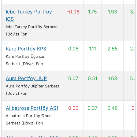
Icbc Turkey Portföy
-0.06
1.75
1.93
3.
ICS
Icbc Turkey Portföy Serbest
(Dövi̇z) Fon
Kare Portföy KP3
0.05
1.11
2.55
2.
Kare Portföy Üçüncü
Serbest (Dövi̇z) Fon
Aura Portföy JUP
0.07
0.51
1.63
5.
Aura Portföy Jüpi̇ter Serbest
(Dövi̇z) Fon
Allbatross Portföy AS1
0.00
0.37
0.46
-0.
Allbatross Portföy Bi̇ri̇nci̇
Serbest (Dövi̇z) Fon