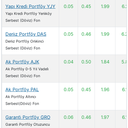
Yapı Kredi̇ Portföy YJY
0.05
0.45
1.99
6.
Yapı Kredi̇ Portföy Yeni̇köy
Serbest (Dövi̇z) Fon
Deni̇z Portföy DAS
0.05
0.46
1.99
6.
Deni̇z Portföy Oni̇ki̇nci̇
Serbest (Dövi̇z) Fon
Ak Portföy AJK
0.04
0.50
1.84
5.
Ak Portföy 0-5 Yıl Vadeli̇
Serbest (Dövi̇z) Fon
Ak Portföy PAL
0.05
0.45
1.96
6.
Ak Portföy Altıncı
Serbest(Dövi̇z) Fon
Garanti̇ Portföy GRO
0.06
0.46
1.97
6.
Garanti̇ Portföy Otuzuncu