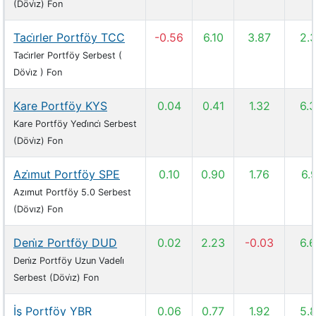
(Dövi̇z) Fon
Taci̇rler Portföy TCC
-0.56
6.10
3.87
2.
Taci̇rler Portföy Serbest (
Dövi̇z ) Fon
Kare Portföy KYS
0.04
0.41
1.32
6.
Kare Portföy Yedi̇nci̇ Serbest
(Dövi̇z) Fon
Azi̇mut Portföy SPE
0.10
0.90
1.76
6.
Azımut Portföy 5.0 Serbest
(Dövız) Fon
Deni̇z Portföy DUD
0.02
2.23
-0.03
6.
Deni̇z Portföy Uzun Vadeli̇
Serbest (Dövi̇z) Fon
İş Portföy YBR
0.06
0.77
1.92
5.