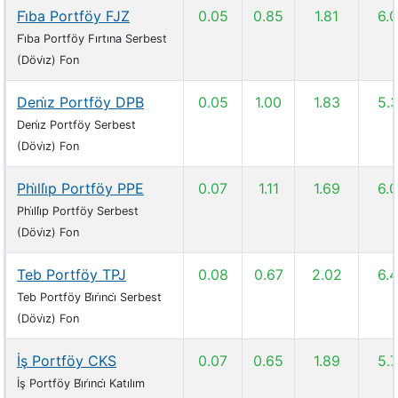
Fi̇ba Portföy FJZ
0.05
0.85
1.81
6.
Fi̇ba Portföy Fırtına Serbest
(Dövi̇z) Fon
Deni̇z Portföy DPB
0.05
1.00
1.83
5.
Deni̇z Portföy Serbest
(Dövi̇z) Fon
Phi̇lli̇p Portföy PPE
0.07
1.11
1.69
6.
Phi̇lli̇p Portföy Serbest
(Dövi̇z) Fon
Teb Portföy TPJ
0.08
0.67
2.02
6.
Teb Portföy Bi̇ri̇nci̇ Serbest
(Dövi̇z) Fon
İş Portföy CKS
0.07
0.65
1.89
5.
İş Portföy Bi̇ri̇nci̇ Katılım