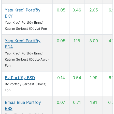
Yapı Kredi̇ Portföy
0.05
0.46
2.05
6.
BKY
Yapı Kredi̇ Portföy Bi̇ri̇nci̇
Katılım Serbest (Dövi̇z) Fon
Yapı Kredi̇ Portföy
0.05
1.18
3.00
4.
BDA
Yapı Kredi̇ Portföy Bi̇ri̇nci̇
Katılım Serbest (Dövi̇z-Avro)
Fon
Bv Portföy BSD
0.14
0.54
1.99
6.
Bv Portföy Serbest (Dövi̇z)
Fon
Emaa Blue Portföy
0.07
0.71
1.91
6.
EBS