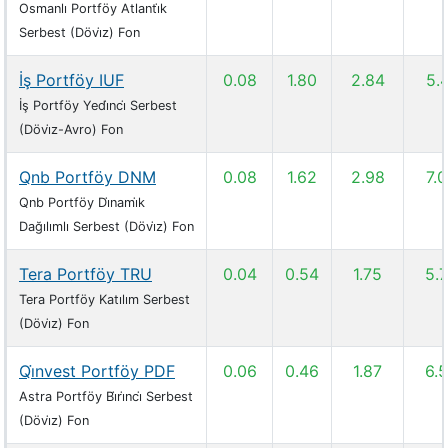
Osmanlı Portföy Atlanti̇k
Serbest (Dövi̇z) Fon
İş Portföy IUF
0.08
1.80
2.84
5.
İş Portföy Yedi̇nci̇ Serbest
(Dövi̇z-Avro) Fon
Qnb Portföy DNM
0.08
1.62
2.98
7.
Qnb Portföy Di̇nami̇k
Dağılımlı Serbest (Dövi̇z) Fon
Tera Portföy TRU
0.04
0.54
1.75
5.
Tera Portföy Katılım Serbest
(Dövi̇z) Fon
Qi̇nvest Portföy PDF
0.06
0.46
1.87
6.
Astra Portföy Bi̇ri̇nci̇ Serbest
(Dövi̇z) Fon