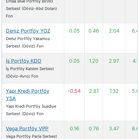
Emaa Blue Portföy Bi̇ri̇nci̇
Serbest (Dövi̇z-Abd Doları)
Fon
Deni̇z Portföy YOZ
0.05
0.46
2.04
6.
Deni̇z Portföy Yakamoz
Serbest (Dövi̇z) Fon
İş Portföy KDO
0.05
1.20
2.97
4.
İş Portföy Katılım Serbest
(Dövi̇z-Avro) Fon
Yapı Kredi̇ Portföy
-0.54
2.81
1.32
5.
YSA
Yapı Kredi̇ Portföy Suadi̇ye
Serbest (Dövi̇z) Fon
Vega Portföy VPP
0.16
0.76
3.47
8.
Vega Portföy Parla Serbest