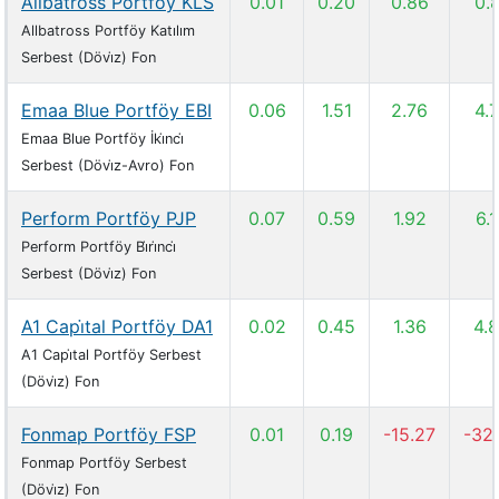
Allbatross Portföy KLS
0.01
0.20
0.86
0.
Allbatross Portföy Katılım
Serbest (Dövi̇z) Fon
Emaa Blue Portföy EBI
0.06
1.51
2.76
4.
Emaa Blue Portföy İki̇nci̇
Serbest (Dövi̇z-Avro) Fon
Perform Portföy PJP
0.07
0.59
1.92
6.
Perform Portföy Bi̇ri̇nci̇
Serbest (Dövi̇z) Fon
A1 Capi̇tal Portföy DA1
0.02
0.45
1.36
4.
A1 Capi̇tal Portföy Serbest
(Dövi̇z) Fon
Fonmap Portföy FSP
0.01
0.19
-15.27
-32
Fonmap Portföy Serbest
(Dövi̇z) Fon