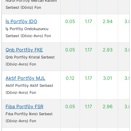
Nurol Portföy Mercan Katılım
Serbest (Dövi̇z) Fon
İş Portföy IDO
0.05
1.17
2.94
3.
İş Portföy Ondokuzuncu
Serbest (Dövi̇z-Avro) Fon
Qnb Portföy FKE
0.05
1.17
2.93
3.
Qnb Portföy Kri̇stal Serbest
(Dövi̇z-Avro) Fon
Akti̇f Portföy MJL
0.12
1.17
3.01
3.
Akti̇f Portföy Akti̇f Serbest
(Dövi̇z-Avro) Fon
Fi̇ba Portföy FSR
0.05
1.17
2.96
3.
Fi̇ba Portföy İki̇nci̇ Serbest
(Dövi̇z-Avro) Fon