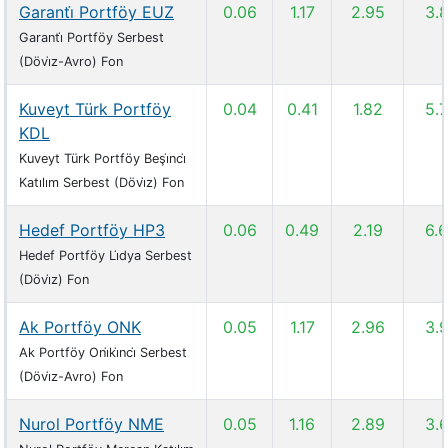
Garanti̇ Portföy EUZ
0.06
1.17
2.95
3.
Garanti̇ Portföy Serbest
(Dövi̇z-Avro) Fon
Kuveyt Türk Portföy
0.04
0.41
1.82
5.
KDL
Kuveyt Türk Portföy Beşi̇nci̇
Katılım Serbest (Dövi̇z) Fon
Hedef Portföy HP3
0.06
0.49
2.19
6.
Hedef Portföy Li̇dya Serbest
(Dövi̇z) Fon
Ak Portföy ONK
0.05
1.17
2.96
3.
Ak Portföy Oni̇ki̇nci̇ Serbest
(Dövi̇z-Avro) Fon
Nurol Portföy NME
0.05
1.16
2.89
3.