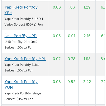
Yapı Kredi̇ Portföy
0.06
1.86
1.29
6.
YBH
Yapı Kredi̇ Portföy 5-15 Yıl
Vadeli̇ Serbest (Dövi̇z) Fon
Ünlü Portföy UPD
0.05
0.91
2.15
6.
Ünlü Portföy Dördüncü
Serbest (Dövız) Fon
Yapı Kredi̇ Portföy YPL
0.07
0.78
1.93
6.
Yapı Kredi̇ Portföy Balat
Serbest (Dövi̇z) Fon
Yapı Kredi̇ Portföy
0.06
0.52
2.22
7.
YUN
Yapı Kredi̇ Portföy İsti̇nye
Serbest (Dövi̇z) Fon