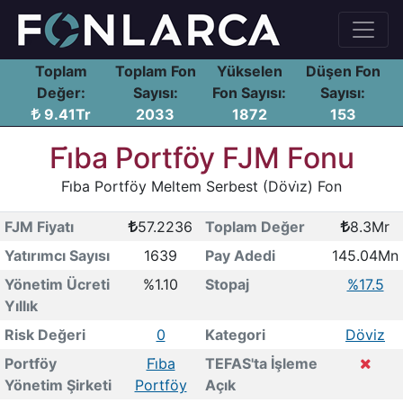
Toplam
Toplam Fon
Yükselen
Düşen Fon
Değer:
Sayısı:
Fon Sayısı:
Sayısı:
9.41Tr
2033
1872
153
Fi̇ba Portföy FJM Fonu
Fi̇ba Portföy Meltem Serbest (Dövi̇z) Fon
FJM Fiyatı
57.2236
Toplam Değer
8.3Mr
Yatırımcı Sayısı
1639
Pay Adedi
145.04Mn
Yönetim Ücreti
%1.10
Stopaj
%17.5
Yıllık
Risk Değeri
0
Kategori
Döviz
Portföy
Fi̇ba
TEFAS'ta İşleme
Yönetim Şirketi
Portföy
Açık