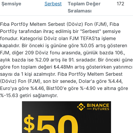
Şemsiye
Serbest
Toplam Değer
172
Sıralaması
Fi̇ba Portföy Meltem Serbest (Dövi̇z) Fon (FJM), Fi̇ba
Portföy tarafından ihraç edilmiş bir "Serbest" şemsiye
fonudur. Kategorisi Döviz olan FJM TEFAS’ta işleme
kapalıdır. Bir önceki iş gününe göre %0.05 artış gösteren
FJM, diğer 209 Döviz fonu arasında, günlük bazda 106.,
aylık bazda ise %2.09 artış ile 91. sıradadır. Bir önceki güne
göre fon toplam değeri ₺4.48Mn artış gösterirken yatırımcı
sayısı da 1 kişi azalmıştır. Fi̇ba Portföy Meltem Serbest
(Dövi̇z) Fon (FJM), son bir senede, Dolar'a göre %4.44,
Euro'ya göre %4.46, Bist100'e göre %-4.90 ve altına göre
%-15.63 getiri sağlamıştır.