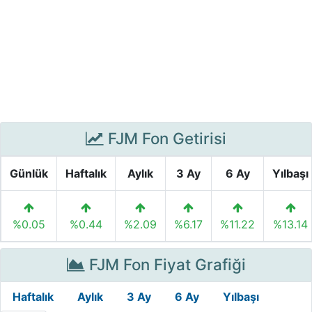
FJM Fon Getirisi
Günlük
Haftalık
Aylık
3 Ay
6 Ay
Yılbaşı
%0.05
%0.44
%2.09
%6.17
%11.22
%13.14
FJM Fon Fiyat Grafiği
Haftalık
Aylık
3 Ay
6 Ay
Yılbaşı