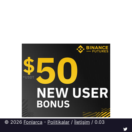
© 2026
Fonlarca
-
Politikalar
/
İletişim
/ 0.03