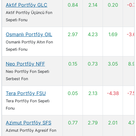
Akti̇f Portföy GLC
0.84
2.14
0.20
-0.
Akti̇f Portföy Üçüncü Fon
Sepeti̇ Fonu
Osmanlı Portföy OIL
2.97
4.23
1.69
-3.
Osmanlı Portföy Altın Fon
Sepeti̇ Fonu
Neo Portföy NFF
0.15
0.73
3.05
8.9
Neo Portföy Fon Sepeti̇
Serbest Fon
Tera Portföy FSU
0.05
2.13
-4.38
-7.
Tera Portföy Fon Sepeti̇
Fonu
Azi̇mut Portföy SFS
0.77
2.79
2.01
4.7
Azi̇mut Portföy Agresi̇f Fon