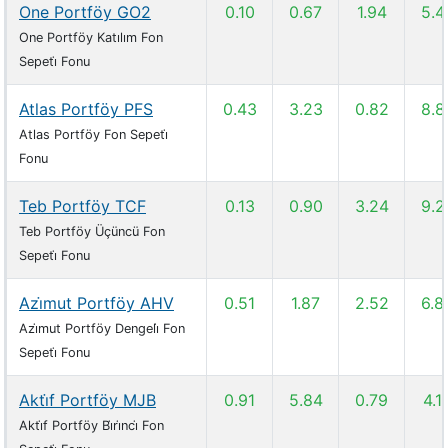
One Portföy GO2
0.10
0.67
1.94
5.4
One Portföy Katılım Fon
Sepeti̇ Fonu
Atlas Portföy PFS
0.43
3.23
0.82
8.8
Atlas Portföy Fon Sepeti̇
Fonu
Teb Portföy TCF
0.13
0.90
3.24
9.2
Teb Portföy Üçüncü Fon
Sepeti̇ Fonu
Azi̇mut Portföy AHV
0.51
1.87
2.52
6.8
Azi̇mut Portföy Dengeli̇ Fon
Sepeti̇ Fonu
Akti̇f Portföy MJB
0.91
5.84
0.79
4.1
Akti̇f Portföy Bi̇ri̇nci̇ Fon