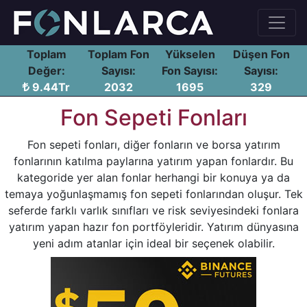
Toplam
Toplam Fon
Yükselen
Düşen Fon
Değer:
Sayısı:
Fon Sayısı:
Sayısı:
9.44Tr
2032
1695
329
Fon Sepeti Fonları
Fon sepeti fonları, diğer fonların ve borsa yatırım
fonlarının katılma paylarına yatırım yapan fonlardır. Bu
kategoride yer alan fonlar herhangi bir konuya ya da
temaya yoğunlaşmamış fon sepeti fonlarından oluşur. Tek
seferde farklı varlık sınıfları ve risk seviyesindeki fonlara
yatırım yapan hazır fon portföyleridir. Yatırım dünyasına
yeni adım atanlar için ideal bir seçenek olabilir.