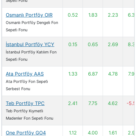
Sepeti̇ Fonu
Osmanlı Portföy OIR
0.52
1.83
2.23
6.3
Osmanlı Portföy Dengeli̇ Fon
Sepeti̇ Fonu
İstanbul Portföy YCY
0.15
0.65
2.69
8.3
İstanbul Portföy Katılım Fon
Sepeti̇ Fonu
Ata Portföy AAS
1.33
6.87
4.78
7.9
Ata Portföy Fon Sepeti̇
Serbest Fonu
Teb Portföy TPC
2.41
7.75
4.62
-5.
Teb Portföy Kıymetli̇
Madenler Fon Sepeti̇ Fonu
One Portföy GO4
1.12
4.00
1.61
2.9