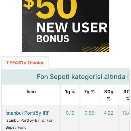
TEFAS'ta Olanlar
Fon Sepeti kategorisi altında 
İsim
1g %
7g %
30g
90
%
%
İstanbul Portföy IRF
0.19
0.55
4.22
13.
İstanbul Portföy Bi̇ri̇nci̇ Fon
Sepeti̇ Fonu