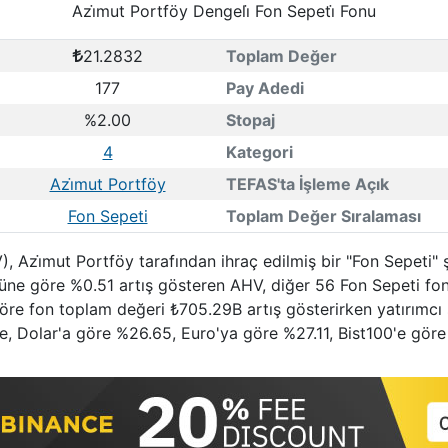
Azi̇mut Portföy Dengeli̇ Fon Sepeti̇ Fonu
21.2832
Toplam Değer
177
Pay Adedi
%2.00
Stopaj
4
Kategori
Azi̇mut Portföy
TEFAS'ta İşleme Açık
Fon Sepeti
Toplam Değer Sıralaması
), Azi̇mut Portföy tarafından ihraç edilmiş bir "Fon Sepeti"
nüne göre %0.51 artış gösteren AHV, diğer 56 Fon Sepeti fon
göre fon toplam değeri ₺705.29B artış gösterirken yatırımcı s
e, Dolar'a göre %26.65, Euro'ya göre %27.11, Bist100'e göre