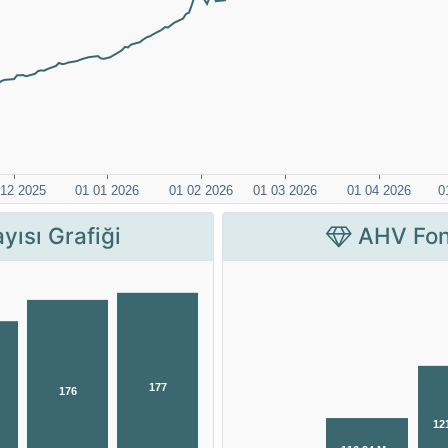
yısı Grafiği
AHV Fon 