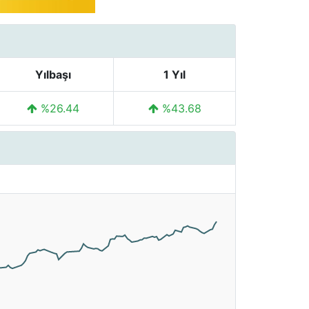
Yılbaşı
1 Yıl
%26.44
%43.68