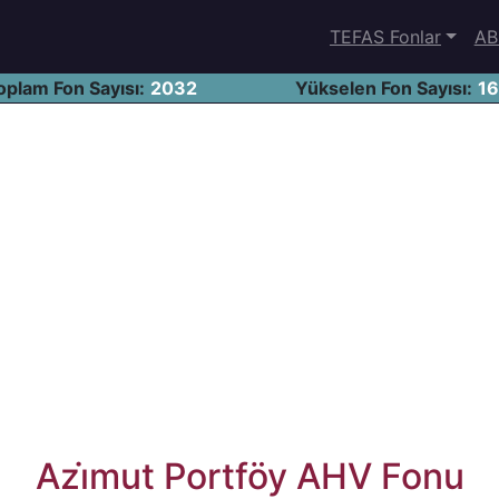
TEFAS Fonlar
AB
oplam Fon Sayısı:
2032
Yükselen Fon Sayısı:
1
Azi̇mut Portföy AHV Fonu