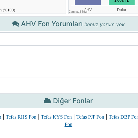
AHV Fon Yorumları
henüz yorum yok
Diğer Fonlar
|
|
|
|
n
Tefas RHS Fon
Tefas KYS Fon
Tefas PJP Fon
Tefas DBP Fo
Fon