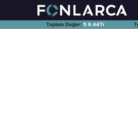
Toplam Değer:
9.44Tr
T