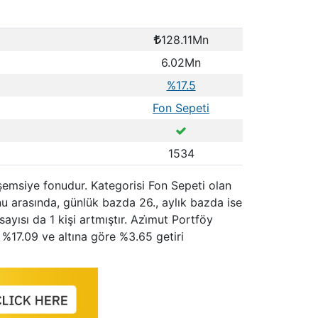
128.11Mn
6.02Mn
%17.5
Fon Sepeti
1534
 şemsiye fonudur. Kategorisi Fon Sepeti olan
u arasında, günlük bazda 26., aylık bazda ise
ayısı da 1 kişi artmıştır. Azi̇mut Portföy
 %17.09 ve altına göre %3.65 getiri