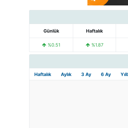
Günlük
Haftalık
%0.51
%1.87
Haftalık
Aylık
3 Ay
6 Ay
Yıl