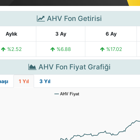
AHV Fon Getirisi
Aylık
3 Ay
6 Ay
%2.52
%6.88
%17.02
AHV Fon Fiyat Grafiği
başı
1 Yıl
3 Yıl