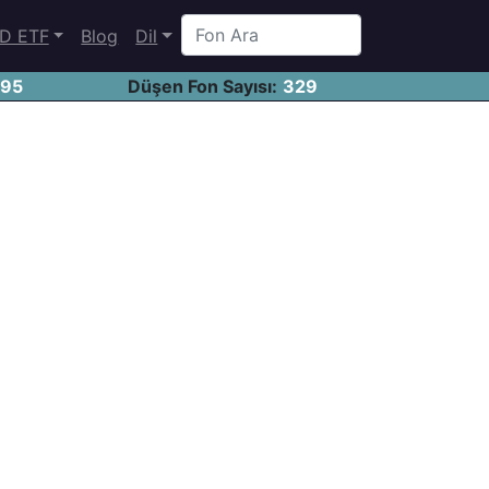
D ETF
Blog
Dil
695
Düşen Fon Sayısı:
329