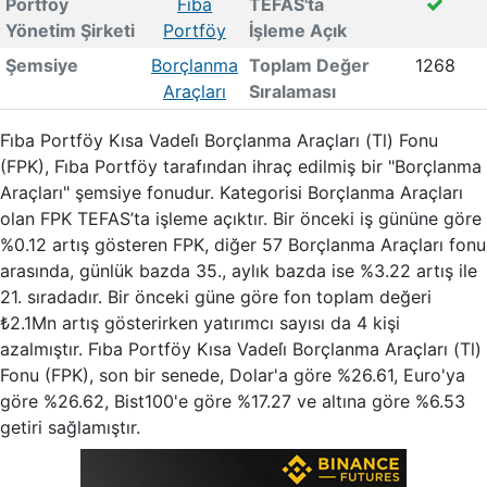
Portföy
Fi̇ba
TEFAS'ta
Yönetim Şirketi
Portföy
İşleme Açık
Şemsiye
Borçlanma
Toplam Değer
1268
Araçları
Sıralaması
Fi̇ba Portföy Kısa Vadeli̇ Borçlanma Araçları (Tl) Fonu
(FPK), Fi̇ba Portföy tarafından ihraç edilmiş bir "Borçlanma
Araçları" şemsiye fonudur. Kategorisi Borçlanma Araçları
olan FPK TEFAS’ta işleme açıktır. Bir önceki iş gününe göre
%0.12 artış gösteren FPK, diğer 57 Borçlanma Araçları fonu
arasında, günlük bazda 35., aylık bazda ise %3.22 artış ile
21. sıradadır. Bir önceki güne göre fon toplam değeri
₺2.1Mn artış gösterirken yatırımcı sayısı da 4 kişi
azalmıştır. Fi̇ba Portföy Kısa Vadeli̇ Borçlanma Araçları (Tl)
Fonu (FPK), son bir senede, Dolar'a göre %26.61, Euro'ya
göre %26.62, Bist100'e göre %17.27 ve altına göre %6.53
getiri sağlamıştır.