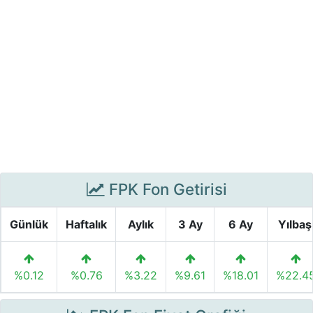
FPK Fon Getirisi
Günlük
Haftalık
Aylık
3 Ay
6 Ay
Yılbaş
%0.12
%0.76
%3.22
%9.61
%18.01
%22.4