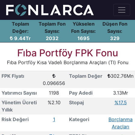
Toplam
Toplam Fon
Yükselen
Düşen Fon
Değer:
Sayısı:
Fon Sayısı:
Sayısı:
9.44Tr
2032
1695
329
Fi̇ba Portföy FPK Fonu
Fi̇ba Portföy Kısa Vadeli̇ Borçlanma Araçları (Tl) Fonu
FPK Fiyatı
Toplam Değer
302.76Mn
0.096656
Yatırımcı Sayısı
1198
Pay Adedi
3.13Mr
Yönetim Ücreti
%2.10
Stopaj
%17.5
Yıllık
Risk Değeri
1
Kategori
Borçlanma
Araçları