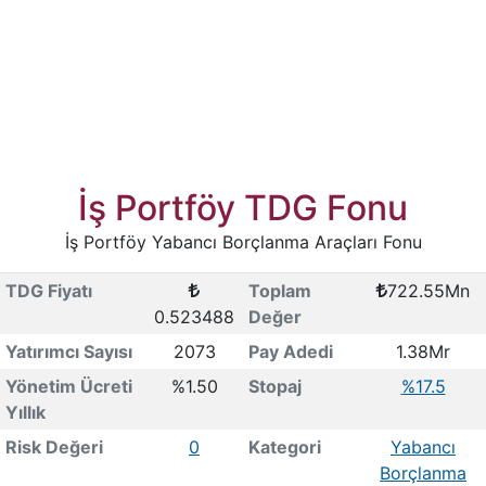
İş Portföy TDG Fonu
İş Portföy Yabancı Borçlanma Araçları Fonu
TDG Fiyatı
Toplam
722.55Mn
0.523488
Değer
Yatırımcı Sayısı
2073
Pay Adedi
1.38Mr
Yönetim Ücreti
%1.50
Stopaj
%17.5
Yıllık
Risk Değeri
0
Kategori
Yabancı
Borçlanma