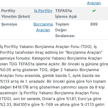
Araçları
Portföy
İş Portföy
TEFAS'ta
Yönetim Şirketi
İşleme Açık
Şemsiye
Borçlanma
Toplam
899
Araçları
Değer
Sıralaması
İş Portföy Yabancı Borçlanma Araçları Fonu (TDG), İş
Portföy tarafından ihraç edilmiş bir "Borçlanma Araçları"
şemsiye fonudur. Kategorisi Yabancı Borçlanma Araçları
olan TDG TEFAS’ta işleme açıktır. Bir önceki iş gününe göre
%0.05 artış gösteren TDG, diğer 2 Yabancı Borçlanma
Araçları fonu arasında, günlük bazda 1., aylık bazda ise
%1.13 artış ile 1. sıradadır. Bir önceki güne göre fon toplam
değeri ₺419.17B artış gösterirken yatırımcı sayısı da 8 kişi
azalmıştır. İş Portföy Yabancı Borçlanma Araçları Fonu
(TDG), son bir senede, Dolar'a göre %1.87, Euro'ya göre
%2.33, Bist100'e göre %-7.69 ve altına göre %-21.13 getiri