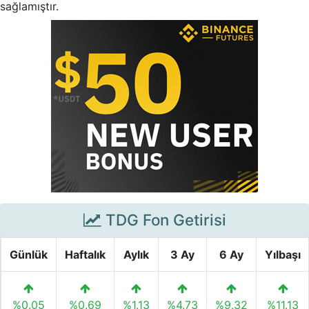
sağlamıştır.
TDG Fon Getirisi
Günlük
Haftalık
Aylık
3 Ay
6 Ay
Yılbaşı
%0.05
%0.69
%1.13
%4.73
%9.32
%11.13