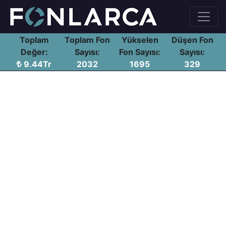
Toplam
Toplam Fon
Yükselen
Düşen Fon
Değer:
Sayısı:
Fon Sayısı:
Sayısı:
9.44Tr
2032
1695
329