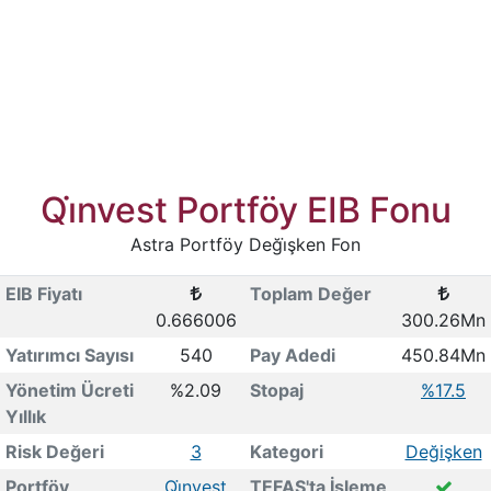
Qi̇nvest Portföy EIB Fonu
Astra Portföy Deği̇şken Fon
EIB Fiyatı
Toplam Değer
0.666006
300.26Mn
Yatırımcı Sayısı
540
Pay Adedi
450.84Mn
Yönetim Ücreti
%2.09
Stopaj
%17.5
Yıllık
Risk Değeri
3
Kategori
Değişken
Portföy
Qi̇nvest
TEFAS'ta İşleme