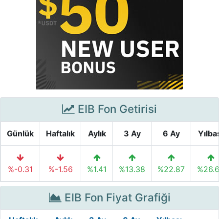
EIB Fon Getirisi
Günlük
Haftalık
Aylık
3 Ay
6 Ay
Yılba
%-0.31
%-1.56
%1.41
%13.38
%22.87
%26.
EIB Fon Fiyat Grafiği