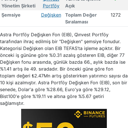
Yönetim Şirketi
Portföy
Açık
Şemsiye
Değişken
Toplam Değer
1272
Sıralaması
Astra Portföy Deği̇şken Fon (EIB), Qi̇nvest Portföy
tarafından ihraç edilmiş bir "Değişken" şemsiye fonudur.
Kategorisi Değişken olan EIB TEFAS’ta işleme açıktır. Bir
önceki iş gününe göre %0.31 azalış gösteren EIB, diğer 77
Değişken fonu arasında, günlük bazda 66., aylık bazda ise
%1.41 artış ile 49. sıradadır. Bir önceki güne göre fon
toplam değeri ₺2.47Mn artış gösterirken yatırımcı sayısı da
10 kişi azalmıştır. Astra Portföy Deği̇şken Fon (EIB), son bir
senede, Dolar'a göre %28.66, Euro'ya göre %29.12,
Bist100'e göre %19.11 ve altına göre %5.67 getiri
sağlamıştır.