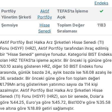
Endeks
Portföy
Akti̇f
TEFAS'ta İşleme
Yönetim Şirketi
Portföy
Açık
Şemsiye
Hisse
Toplam Değer
1183
Senedi
Sıralaması
Akti̇f Portföy Bıst Halka Arz Şi̇rketleri̇ Hi̇sse Senedi̇ (Tl)
Fonu (HSYF) (HRZ), Akti̇f Portföy tarafından ihraç edilmiş
bir "Hisse Senedi" şemsiye fonudur. Kategorisi BIST Endeks
olan HRZ TEFAS’ta işleme açıktır. Bir önceki iş gününe göre
%0.10 azalış gösteren HRZ, diğer 50 BIST Endeks fonu
arasında, günlük bazda 24., aylık bazda ise %6.08 azalış ile
36. sıradadır. Bir önceki güne göre fon toplam değeri
₺1.79Mn artış gösterirken yatırımcı sayısı da 114 kişi
azalmıştır. Akti̇f Portföy Bıst Halka Arz Şi̇rketleri̇ Hi̇sse
Senedi̇ (Tl) Fonu (HSYF) (HRZ), son bir senede, Dolar'a
göre %44.25, Euro'ya göre %45.72, Bist100'e göre %35.58
ve altına göre %18.89 getiri sağlamıştır.