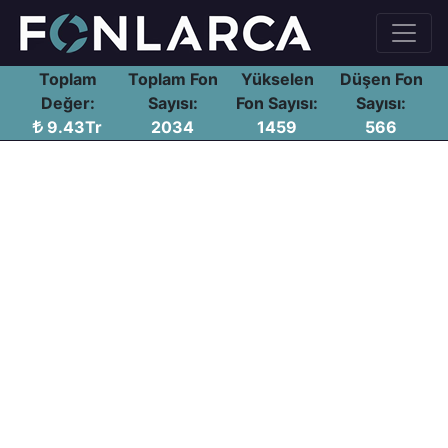
Toplam
Toplam Fon
Yükselen
Düşen Fon
Değer:
Sayısı:
Fon Sayısı:
Sayısı:
9.43Tr
2034
1459
566