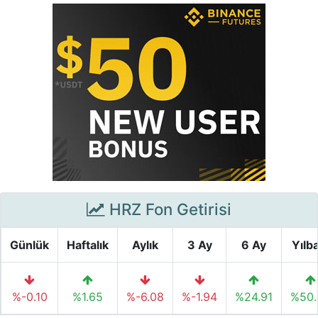
HRZ Fon Getirisi
Günlük
Haftalık
Aylık
3 Ay
6 Ay
Yılb
%-0.10
%1.65
%-6.08
%-1.94
%24.91
%50.