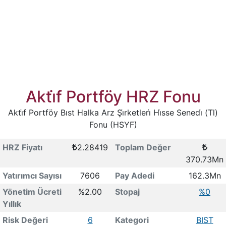
Akti̇f Portföy HRZ Fonu
Akti̇f Portföy Bıst Halka Arz Şi̇rketleri̇ Hi̇sse Senedi̇ (Tl)
Fonu (HSYF)
HRZ Fiyatı
2.28419
Toplam Değer
370.73Mn
Yatırımcı Sayısı
7606
Pay Adedi
162.3Mn
Yönetim Ücreti
%2.00
Stopaj
%0
Yıllık
Risk Değeri
6
Kategori
BIST