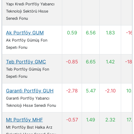
Yapı Kredi̇ Portföy Yabancı
Teknoloji̇ Sektörü Hi̇sse
Senedi̇ Fonu
Ak Portföy GUM
0.59
6.56
1.83
-16
Ak Portföy Gümüş Fon
Sepetı Fonu
Teb Portföy GMC
-0.85
6.65
1.42
-18
Teb Portföy Gümüş Fon
Sepeti̇ Fonu
Garanti̇ Portföy GUH
-2.78
5.47
-2.10
10.
Garanti̇ Portföy Yabancı
Teknoloji̇ Hi̇sse Senedi̇ Fonu
Mt Portföy MHF
-0.57
1.49
2.32
17.
Mt Portföy Bıst Halka Arz