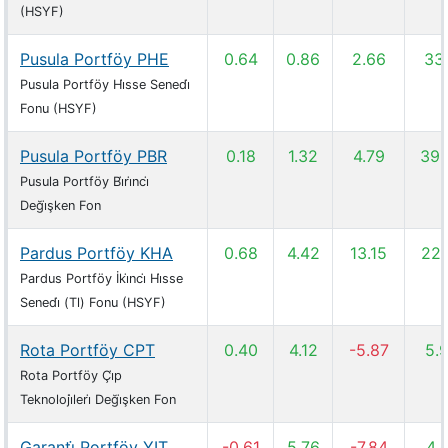
(HSYF)
Pusula Portföy PHE
0.64
0.86
2.66
33.
Pusula Portföy Hi̇sse Senedi̇
Fonu (HSYF)
Pusula Portföy PBR
0.18
1.32
4.79
39.
Pusula Portföy Bi̇ri̇nci̇
Deği̇şken Fon
Pardus Portföy KHA
0.68
4.42
13.15
22.
Pardus Portföy İki̇nci̇ Hi̇sse
Senedi̇ (Tl) Fonu (HSYF)
Rota Portföy CPT
0.40
4.12
-5.87
5.
Rota Portföy Çi̇p
Teknoloji̇leri̇ Deği̇şken Fon
Garanti̇ Portföy YIT
-0.61
5.76
-7.84
4.