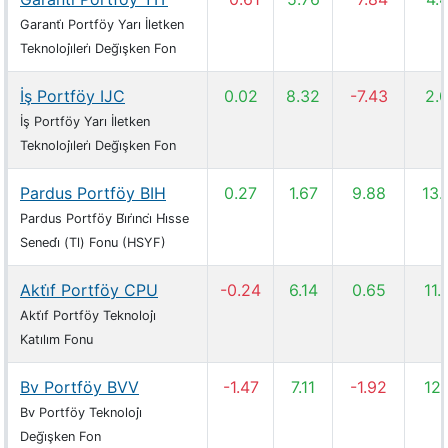
Garanti̇ Portföy Yarı İletken
Teknoloji̇leri̇ Deği̇şken Fon
İş Portföy IJC
0.02
8.32
-7.43
2.
İş Portföy Yarı İletken
Teknoloji̇leri̇ Deği̇şken Fon
Pardus Portföy BIH
0.27
1.67
9.88
13.
Pardus Portföy Bi̇ri̇nci̇ Hi̇sse
Senedi̇ (Tl) Fonu (HSYF)
Akti̇f Portföy CPU
-0.24
6.14
0.65
11.
Akti̇f Portföy Teknoloji̇
Katılım Fonu
Bv Portföy BVV
-1.47
7.11
-1.92
12.
Bv Portföy Teknoloji̇
Deği̇şken Fon