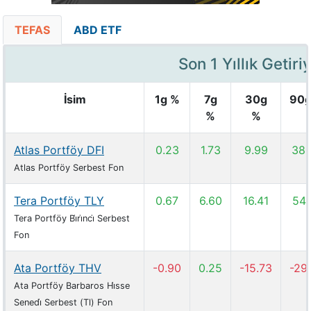
TEFAS
ABD ETF
Son 1 Yıllık Getir
İsim
1g %
7g
30g
90g
%
%
Atlas Portföy DFI
0.23
1.73
9.99
38.
Atlas Portföy Serbest Fon
Tera Portföy TLY
0.67
6.60
16.41
54.
Tera Portföy Bi̇ri̇nci̇ Serbest
Fon
Ata Portföy THV
-0.90
0.25
-15.73
-29
Ata Portföy Barbaros Hi̇sse
Senedi̇ Serbest (Tl) Fon