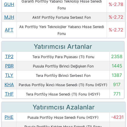
Garanti̇ Portföy Yabancı Teknoloji̇ Hi̇sse Senedi̇
GUH
%-2.78
Fonu
MJH
%-2.72
Akti̇f Portföy Fortuna Serbest Fon
Ak Portföy Yeni̇ Teknoloji̇ler Yabancı Hi̇sse Senedi̇
AFT
%-2.72
Fonu
Yatırımcısı Artanlar
TP2
2358
Tera Portföy Para Pi̇yasası (Tl) Fonu
PBR
1445
Pusula Portföy Bi̇ri̇nci̇ Deği̇şken Fon
TLY
1387
Tera Portföy Bi̇ri̇nci̇ Serbest Fon
KHA
917
Pardus Portföy İki̇nci̇ Hi̇sse Senedi̇ (Tl) Fonu (HSYF)
THF
771
Tera Portföy Hi̇sse Senedi̇ (Tl) Fonu (HSYF)
Yatırımcısı Azalanlar
PHE
-4231
Pusula Portföy Hi̇sse Senedi̇ Fonu (HSYF)
Pusula Portföy Katılım Hi̇sse Senedi̇ (Tl) Fonu