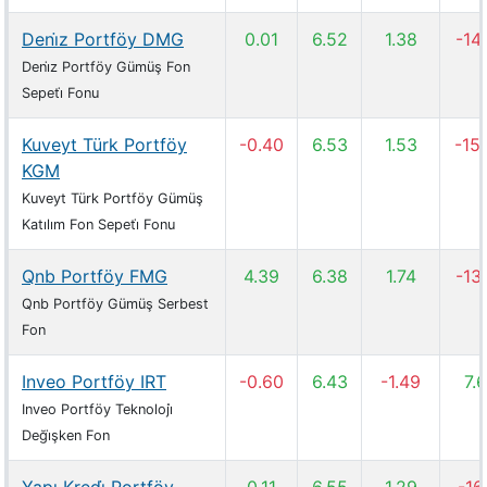
Deni̇z Portföy DMG
0.01
6.52
1.38
-14
Deni̇z Portföy Gümüş Fon
Sepeti̇ Fonu
Kuveyt Türk Portföy
-0.40
6.53
1.53
-15
KGM
Kuveyt Türk Portföy Gümüş
Katılım Fon Sepeti̇ Fonu
Qnb Portföy FMG
4.39
6.38
1.74
-13
Qnb Portföy Gümüş Serbest
Fon
Inveo Portföy IRT
-0.60
6.43
-1.49
7.
Inveo Portföy Teknoloji̇
Deği̇şken Fon