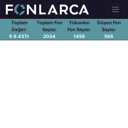
Toplam
Toplam Fon
Yükselen
Düşen Fon
Değer:
Sayısı:
Fon Sayısı:
Sayısı:
9.43Tr
2034
1459
566