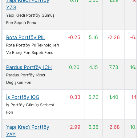
Yapı Kredi̇ Portföy
0.11
6.55
1.29
-16
YZG
Yapı Kredi̇ Portföy Gümüş
Fon Sepeti̇ Fonu
Rota Portföy PIL
-0.25
5.16
-2.26
-6.
Rota Portföy Pi̇l Teknoloji̇leri̇
Ve Enerji̇ Fon Sepeti̇ Fonu
Pardus Portföy ICH
0.26
4.15
7.73
16.
Pardus Portföy İki̇nci̇
Deği̇şken Fon
İş Portföy IOG
-0.33
5.73
1.40
-14
İş Portföy Gümüş Serbest
Fon
Yapı Kredi̇ Portföy
-2.99
6.36
-2.68
10.
YAY