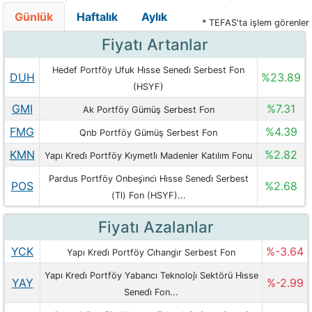
Günlük
Haftalık
Aylık
* TEFAS'ta işlem görenler
Fiyatı Artanlar
Hedef Portföy Ufuk Hi̇sse Senedi̇ Serbest Fon
DUH
%23.89
(HSYF)
GMI
%7.31
Ak Portföy Gümüş Serbest Fon
FMG
%4.39
Qnb Portföy Gümüş Serbest Fon
KMN
%2.82
Yapı Kredi̇ Portföy Kıymetli̇ Madenler Katılım Fonu
Pardus Portföy Onbeşi̇nci̇ Hi̇sse Senedi̇ Serbest
POS
%2.68
(Tl) Fon (HSYF)...
Fiyatı Azalanlar
YCK
%-3.64
Yapı Kredi̇ Portföy Ci̇hangi̇r Serbest Fon
Yapı Kredi̇ Portföy Yabancı Teknoloji̇ Sektörü Hi̇sse
YAY
%-2.99
Senedi̇ Fon...