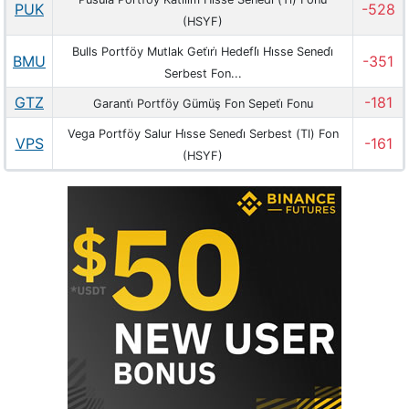
PUK
-528
(HSYF)
Bulls Portföy Mutlak Geti̇ri̇ Hedefli̇ Hi̇sse Senedi̇
BMU
-351
Serbest Fon...
GTZ
-181
Garanti̇ Portföy Gümüş Fon Sepeti̇ Fonu
Vega Portföy Salur Hi̇sse Senedi̇ Serbest (Tl) Fon
VPS
-161
(HSYF)