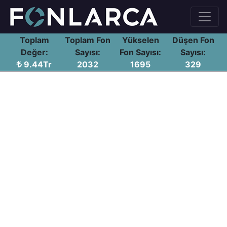
Toplam
Toplam Fon
Yükselen
Düşen Fon
Değer:
Sayısı:
Fon Sayısı:
Sayısı:
9.44Tr
2032
1695
329