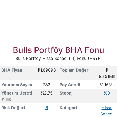
Bulls Portföy BHA Fonu
Bulls Portföy Hi̇sse Senedi̇ (Tl) Fonu (HSYF)
BHA Fiyatı
1.69093
Toplam Değer
86.51Mn
Yatırımcı Sayısı
732
Pay Adedi
51.16Mn
Yönetim Ücreti
%2.75
Stopaj
%0
Yıllık
Risk Değeri
6
Kategori
Hisse
Senedi