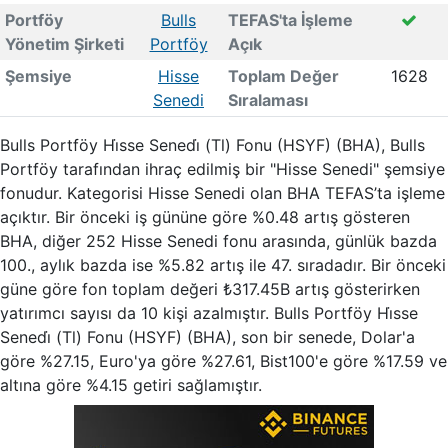
Portföy
Bulls
TEFAS'ta İşleme
Yönetim Şirketi
Portföy
Açık
Şemsiye
Hisse
Toplam Değer
1628
Senedi
Sıralaması
Bulls Portföy Hi̇sse Senedi̇ (Tl) Fonu (HSYF) (BHA), Bulls
Portföy tarafından ihraç edilmiş bir "Hisse Senedi" şemsiye
fonudur. Kategorisi Hisse Senedi olan BHA TEFAS’ta işleme
açıktır. Bir önceki iş gününe göre %0.48 artış gösteren
BHA, diğer 252 Hisse Senedi fonu arasında, günlük bazda
100., aylık bazda ise %5.82 artış ile 47. sıradadır. Bir önceki
güne göre fon toplam değeri ₺317.45B artış gösterirken
yatırımcı sayısı da 10 kişi azalmıştır. Bulls Portföy Hi̇sse
Senedi̇ (Tl) Fonu (HSYF) (BHA), son bir senede, Dolar'a
göre %27.15, Euro'ya göre %27.61, Bist100'e göre %17.59 ve
altına göre %4.15 getiri sağlamıştır.