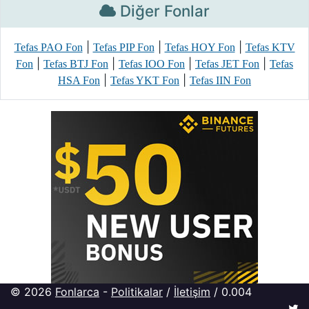
Diğer Fonlar
|
|
|
Tefas PAO Fon
Tefas PIP Fon
Tefas HOY Fon
Tefas KTV
|
|
|
|
Fon
Tefas BTJ Fon
Tefas IOO Fon
Tefas JET Fon
Tefas
|
|
HSA Fon
Tefas YKT Fon
Tefas IIN Fon
© 2026
Fonlarca
-
Politikalar
/
İletişim
/ 0.004