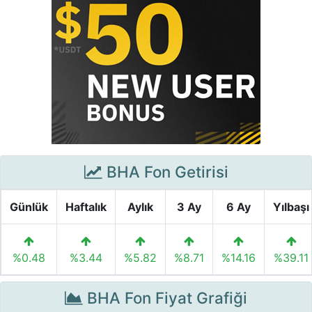
BHA Fon Getirisi
Günlük
Haftalık
Aylık
3 Ay
6 Ay
Yılbaşı
%0.48
%3.44
%5.82
%8.71
%14.16
%39.11
BHA Fon Fiyat Grafiği