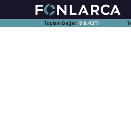
Toplam Değer:
9.43Tr
T