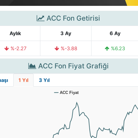
ACC Fon Getirisi
Aylık
3 Ay
6 Ay
%-2.27
%-3.88
%6.23
ACC Fon Fiyat Grafiği
başı
1 Yıl
3 Yıl