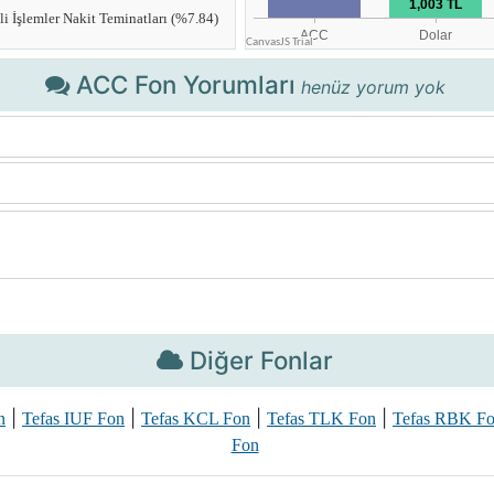
ACC Fon Yorumları
henüz yorum yok
Diğer Fonlar
|
|
|
|
n
Tefas IUF Fon
Tefas KCL Fon
Tefas TLK Fon
Tefas RBK F
Fon