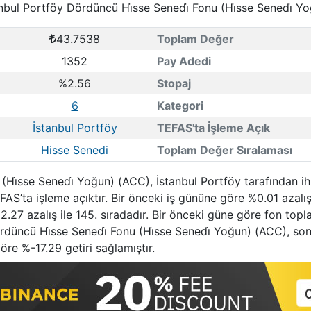
nbul Portföy Dördüncü Hi̇sse Senedi̇ Fonu (Hi̇sse Senedi̇ Y
43.7538
Toplam Değer
1352
Pay Adedi
%2.56
Stopaj
6
Kategori
İstanbul Portföy
TEFAS'ta İşleme Açık
Hisse Senedi
Toplam Değer Sıralaması
(Hi̇sse Senedi̇ Yoğun) (ACC), İstanbul Portföy tarafından i
AS’ta işleme açıktır. Bir önceki iş gününe göre %0.01 azal
2.27 azalış ile 145. sıradadır. Bir önceki güne göre fon top
Dördüncü Hi̇sse Senedi̇ Fonu (Hi̇sse Senedi̇ Yoğun) (ACC), s
re %-17.29 getiri sağlamıştır.