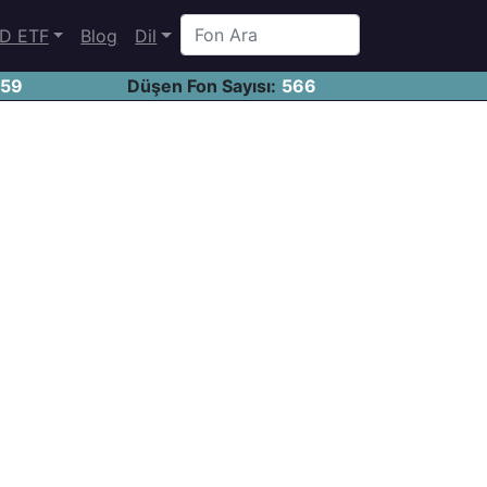
D ETF
Blog
Dil
459
Düşen Fon Sayısı:
566