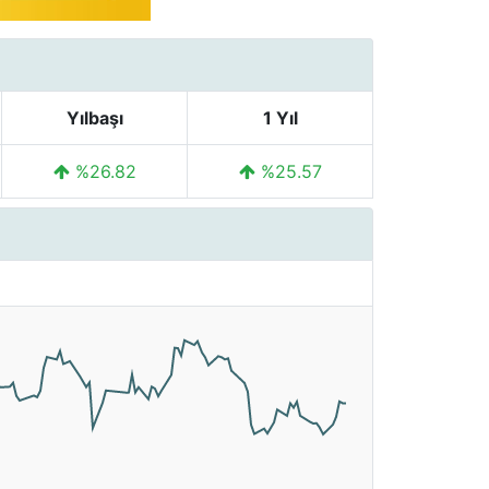
Yılbaşı
1 Yıl
%26.82
%25.57