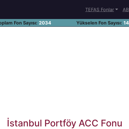
TEFAS Fonlar
AB
oplam Fon Sayısı:
2034
Yükselen Fon Sayısı:
1
İstanbul Portföy ACC Fonu