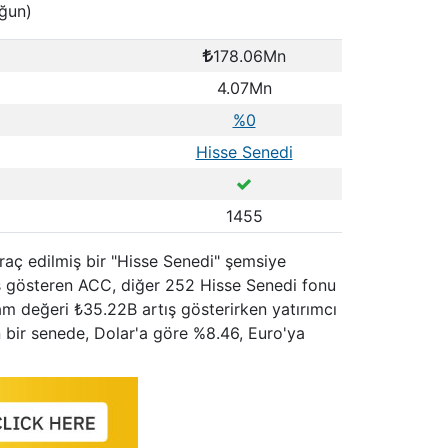
oğun)
178.06Mn
4.07Mn
%0
Hisse Senedi
1455
hraç edilmiş bir "Hisse Senedi" şemsiye
ış gösteren ACC, diğer 252 Hisse Senedi fonu
lam değeri ₺35.22B artış gösterirken yatırımcı
on bir senede, Dolar'a göre %8.46, Euro'ya