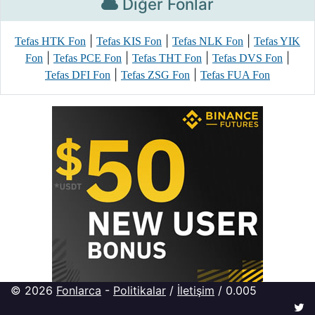
Diğer Fonlar
|
|
|
Tefas HTK Fon
Tefas KIS Fon
Tefas NLK Fon
Tefas YIK
|
|
|
|
Fon
Tefas PCE Fon
Tefas THT Fon
Tefas DVS Fon
|
|
Tefas DFI Fon
Tefas ZSG Fon
Tefas FUA Fon
© 2026
Fonlarca
-
Politikalar
/
İletişim
/ 0.005