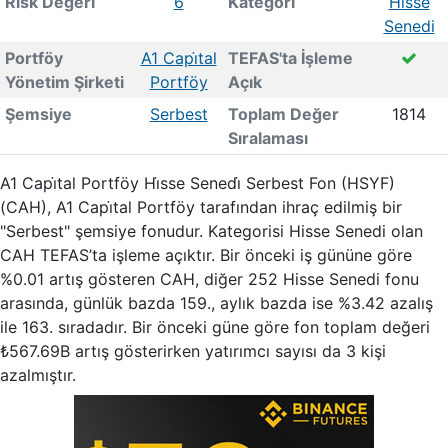
Risk Değeri
6
Kategori
Hisse
Senedi
Portföy
A1 Capi̇tal
TEFAS'ta İşleme
Yönetim Şirketi
Portföy
Açık
Şemsiye
Serbest
Toplam Değer
1814
Sıralaması
A1 Capi̇tal Portföy Hi̇sse Senedi̇ Serbest Fon (HSYF)
(CAH), A1 Capi̇tal Portföy tarafından ihraç edilmiş bir
"Serbest" şemsiye fonudur. Kategorisi Hisse Senedi olan
CAH TEFAS’ta işleme açıktır. Bir önceki iş gününe göre
%0.01 artış gösteren CAH, diğer 252 Hisse Senedi fonu
arasında, günlük bazda 159., aylık bazda ise %3.42 azalış
ile 163. sıradadır. Bir önceki güne göre fon toplam değeri
₺567.69B artış gösterirken yatırımcı sayısı da 3 kişi
azalmıştır.