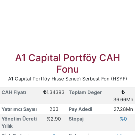
A1 Capi̇tal Portföy CAH
Fonu
A1 Capi̇tal Portföy Hi̇sse Senedi̇ Serbest Fon (HSYF)
CAH Fiyatı
1.34383
Toplam Değer
36.66Mn
Yatırımcı Sayısı
263
Pay Adedi
27.28Mn
Yönetim Ücreti
%2.90
Stopaj
%0
Yıllık