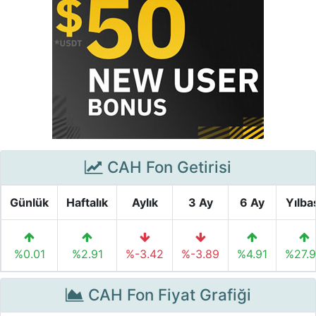
CAH Fon Getirisi
Günlük
Haftalık
Aylık
3 Ay
6 Ay
Yılba
%0.01
%2.91
%-3.42
%-3.89
%4.91
%27.
CAH Fon Fiyat Grafiği