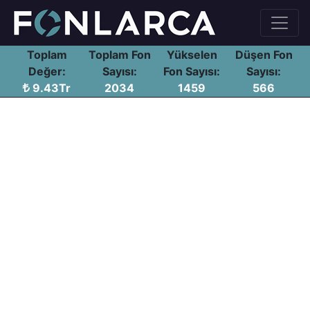
Toplam
Toplam Fon
Yükselen
Düşen Fon
Değer:
Sayısı:
Fon Sayısı:
Sayısı:
9.43Tr
2034
1459
566