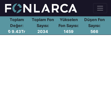
Toplam
Toplam Fon
Yükselen
Düşen Fon
Değer:
Sayısı:
Fon Sayısı:
Sayısı:
9.43Tr
2034
1459
566