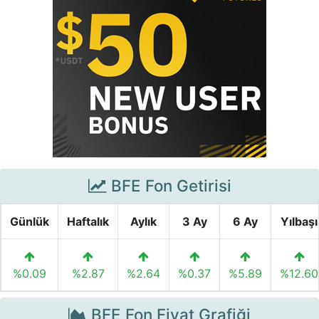
BFE Fon Getirisi
Günlük
Haftalık
Aylık
3 Ay
6 Ay
Yılbaşı
%0.09
%2.87
%2.64
%0.37
%5.89
%12.60
BFE Fon Fiyat Grafiği