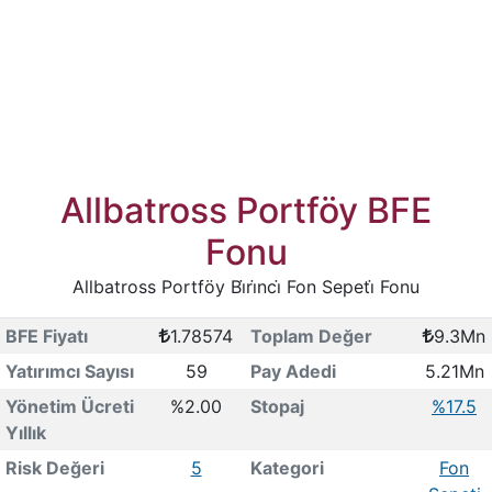
Allbatross Portföy BFE
Fonu
Allbatross Portföy Bi̇ri̇nci̇ Fon Sepeti̇ Fonu
BFE Fiyatı
1.78574
Toplam Değer
9.3Mn
Yatırımcı Sayısı
59
Pay Adedi
5.21Mn
Yönetim Ücreti
%2.00
Stopaj
%17.5
Yıllık
Risk Değeri
5
Kategori
Fon