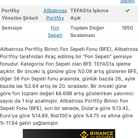
Sepeti
Portföy
Allbatross
TEFAS'ta İşleme
Yönetim Şirketi
Portföy
Açık
Şemsiye
Fon
Toplam Değer
1950
Sepeti
Sıralaması
Allbatross Portföy Bi̇ri̇nci̇ Fon Sepeti̇ Fonu (BFE), Allbatross
Portföy tarafından ihraç edilmiş bir "Fon Sepeti" şemsiye
fonudur. Kategorisi Fon Sepeti olan BFE TEFAS’ta işleme
açıktır. Bir önceki iş gününe göre %0.09 artış gösteren BFE,
diğer 56 Fon Sepeti fonu arasında, günlük bazda 26., aylık
bazda ise %2.64 artış ile 20. sıradadır. Bir önceki güne
göre fon toplam değeri ₺8.69B artış gösterirken yatırımcı
sayısı da 1 kişi azalmıştır. Allbatross Portföy Bi̇ri̇nci̇ Fon
Sepeti̇ Fonu (BFE), son bir senede, Dolar'a göre %13.42,
Euro'ya göre %14.89, Bist100'e göre %4.75 ve altına göre
%-11.94 getiri sağlamıştır.