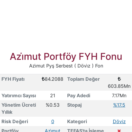
Azi̇mut Portföy FYH Fonu
Azi̇mut Pyş Serbest ( Dövi̇z ) Fon
FYH Fiyatı
84.2088
Toplam Değer
603.85Mn
Yatırımcı Sayısı
21
Pay Adedi
7.17Mn
Yönetim Ücreti
%0.53
Stopaj
%17.5
Yıllık
Risk Değeri
0
Kategori
Döviz
Portföy
Azi̇mut
TEFAS'ta İşleme