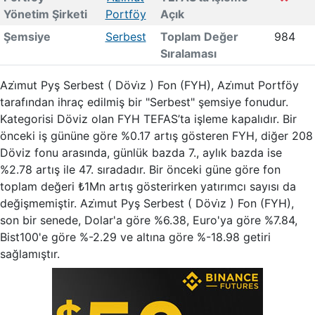
Yönetim Şirketi
Portföy
Açık
Şemsiye
Serbest
Toplam Değer
984
Sıralaması
Azi̇mut Pyş Serbest ( Dövi̇z ) Fon (FYH), Azi̇mut Portföy
tarafından ihraç edilmiş bir "Serbest" şemsiye fonudur.
Kategorisi Döviz olan FYH TEFAS’ta işleme kapalıdır. Bir
önceki iş gününe göre %0.17 artış gösteren FYH, diğer 208
Döviz fonu arasında, günlük bazda 7., aylık bazda ise
%2.78 artış ile 47. sıradadır. Bir önceki güne göre fon
toplam değeri ₺1Mn artış gösterirken yatırımcı sayısı da
değişmemiştir. Azi̇mut Pyş Serbest ( Dövi̇z ) Fon (FYH),
son bir senede, Dolar'a göre %6.38, Euro'ya göre %7.84,
Bist100'e göre %-2.29 ve altına göre %-18.98 getiri
sağlamıştır.