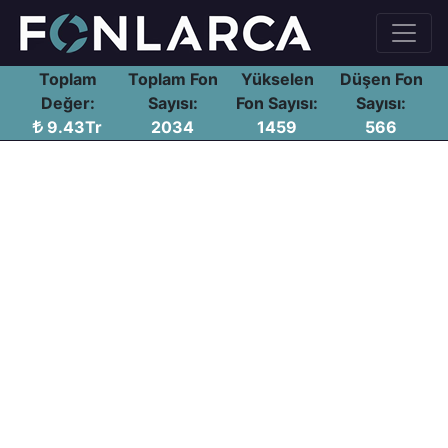
Toplam
Toplam Fon
Yükselen
Düşen Fon
Değer:
Sayısı:
Fon Sayısı:
Sayısı:
9.43Tr
2034
1459
566