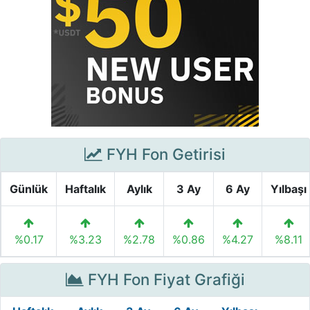
FYH Fon Getirisi
Günlük
Haftalık
Aylık
3 Ay
6 Ay
Yılbaşı
%0.17
%3.23
%2.78
%0.86
%4.27
%8.11
FYH Fon Fiyat Grafiği