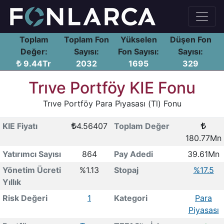
Toplam
Toplam Fon
Yükselen
Düşen Fon
Değer:
Sayısı:
Fon Sayısı:
Sayısı:
9.44Tr
2032
1695
329
Trıve Portföy KIE Fonu
Trıve Portföy Para Pi̇yasası (Tl) Fonu
KIE Fiyatı
4.56407
Toplam Değer
180.77Mn
Yatırımcı Sayısı
864
Pay Adedi
39.61Mn
Yönetim Ücreti
%1.13
Stopaj
%17.5
Yıllık
Risk Değeri
1
Kategori
Para
Piyasası