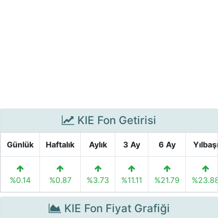
KIE Fon Getirisi
Günlük
Haftalık
Aylık
3 Ay
6 Ay
Yılbaş
%0.14
%0.87
%3.73
%11.11
%21.79
%23.8
KIE Fon Fiyat Grafiği