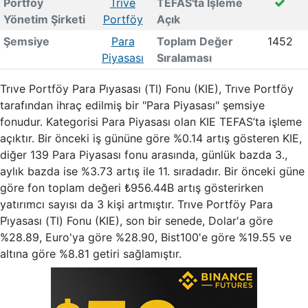
Portföy
Trıve
TEFAS'ta İşleme
Yönetim Şirketi
Portföy
Açık
Şemsiye
Para
Toplam Değer
1452
Piyasası
Sıralaması
Trıve Portföy Para Pi̇yasası (Tl) Fonu (KIE), Trıve Portföy
tarafından ihraç edilmiş bir "Para Piyasası" şemsiye
fonudur. Kategorisi Para Piyasası olan KIE TEFAS’ta işleme
açıktır. Bir önceki iş gününe göre %0.14 artış gösteren KIE,
diğer 139 Para Piyasası fonu arasında, günlük bazda 3.,
aylık bazda ise %3.73 artış ile 11. sıradadır. Bir önceki güne
göre fon toplam değeri ₺956.44B artış gösterirken
yatırımcı sayısı da 3 kişi artmıştır. Trıve Portföy Para
Pi̇yasası (Tl) Fonu (KIE), son bir senede, Dolar'a göre
%28.89, Euro'ya göre %28.90, Bist100'e göre %19.55 ve
altına göre %8.81 getiri sağlamıştır.