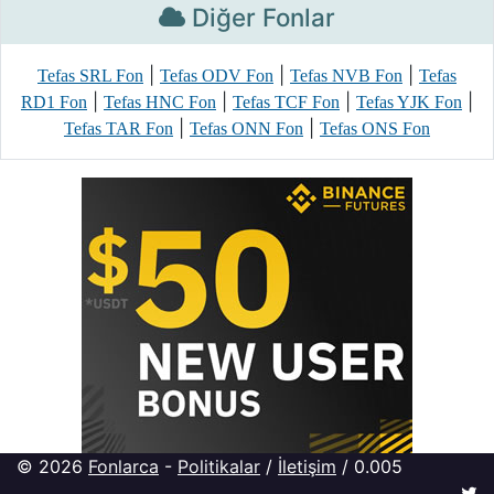
Diğer Fonlar
|
|
|
Tefas SRL Fon
Tefas ODV Fon
Tefas NVB Fon
Tefas
|
|
|
|
RD1 Fon
Tefas HNC Fon
Tefas TCF Fon
Tefas YJK Fon
|
|
Tefas TAR Fon
Tefas ONN Fon
Tefas ONS Fon
© 2026
Fonlarca
-
Politikalar
/
İletişim
/ 0.005