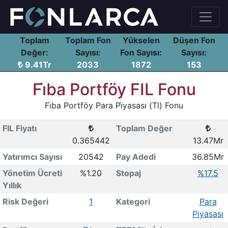
Toplam
Toplam Fon
Yükselen
Düşen Fon
Değer:
Sayısı:
Fon Sayısı:
Sayısı:
9.41Tr
2033
1872
153
Fi̇ba Portföy FIL Fonu
Fi̇ba Portföy Para Pi̇yasası (Tl) Fonu
FIL Fiyatı
Toplam Değer
0.365442
13.47Mr
Yatırımcı Sayısı
20542
Pay Adedi
36.85Mr
Yönetim Ücreti
%1.20
Stopaj
%17.5
Yıllık
Risk Değeri
1
Kategori
Para
Piyasası