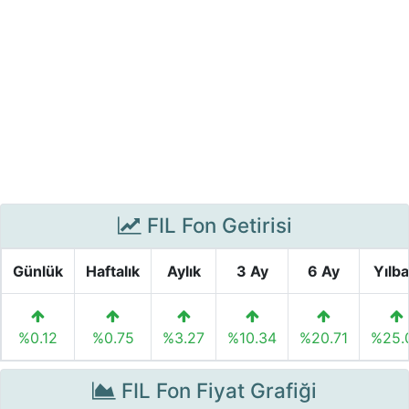
FIL Fon Getirisi
Günlük
Haftalık
Aylık
3 Ay
6 Ay
Yılba
%0.12
%0.75
%3.27
%10.34
%20.71
%25.
FIL Fon Fiyat Grafiği