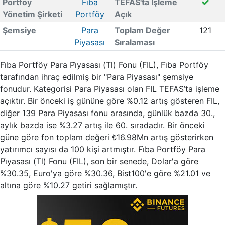
Portföy
Fi̇ba
TEFAS'ta İşleme
Yönetim Şirketi
Portföy
Açık
Şemsiye
Para
Toplam Değer
121
Piyasası
Sıralaması
Fi̇ba Portföy Para Pi̇yasası (Tl) Fonu (FIL), Fi̇ba Portföy
tarafından ihraç edilmiş bir "Para Piyasası" şemsiye
fonudur. Kategorisi Para Piyasası olan FIL TEFAS’ta işleme
açıktır. Bir önceki iş gününe göre %0.12 artış gösteren FIL,
diğer 139 Para Piyasası fonu arasında, günlük bazda 30.,
aylık bazda ise %3.27 artış ile 60. sıradadır. Bir önceki
güne göre fon toplam değeri ₺16.98Mn artış gösterirken
yatırımcı sayısı da 100 kişi artmıştır. Fi̇ba Portföy Para
Pi̇yasası (Tl) Fonu (FIL), son bir senede, Dolar'a göre
%30.35, Euro'ya göre %30.36, Bist100'e göre %21.01 ve
altına göre %10.27 getiri sağlamıştır.