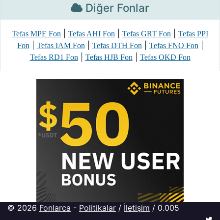
Diğer Fonlar
|
|
|
Tefas MPE Fon
Tefas AHI Fon
Tefas GRT Fon
Tefas PPI
|
|
|
|
Fon
Tefas IAM Fon
Tefas DTH Fon
Tefas FNO Fon
|
|
Tefas RD1 Fon
Tefas HJB Fon
Tefas OKD Fon
© 2026
Fonlarca
-
Politikalar
/
İletişim
/ 0.005