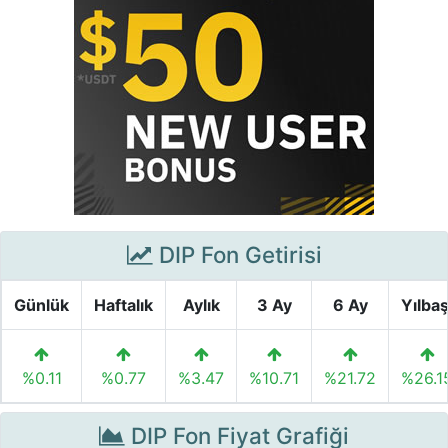
DIP Fon Getirisi
Günlük
Haftalık
Aylık
3 Ay
6 Ay
Yılbaş
%0.11
%0.77
%3.47
%10.71
%21.72
%26.1
DIP Fon Fiyat Grafiği