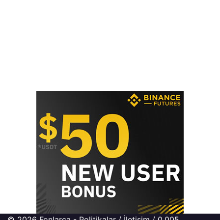
© 2026
Fonlarca
-
Politikalar
/
İletişim
/ 0.005