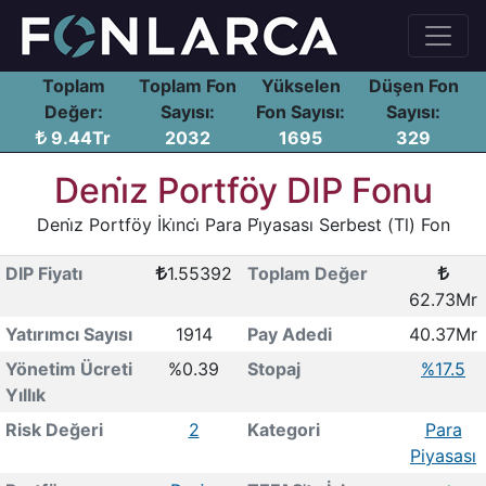
Toplam
Toplam Fon
Yükselen
Düşen Fon
Değer:
Sayısı:
Fon Sayısı:
Sayısı:
9.44Tr
2032
1695
329
Deni̇z Portföy DIP Fonu
Deni̇z Portföy İki̇nci̇ Para Pi̇yasası Serbest (Tl) Fon
DIP Fiyatı
1.55392
Toplam Değer
62.73Mr
Yatırımcı Sayısı
1914
Pay Adedi
40.37Mr
Yönetim Ücreti
%0.39
Stopaj
%17.5
Yıllık
Risk Değeri
2
Kategori
Para
Piyasası