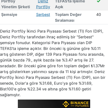
Portföy
Deni̇z
TEFAS'ta İşleme
Yönetim Şirketi
Portföy
Açık
Şemsiye
Serbest
Toplam Değer
40
Sıralaması
Deni̇z Portföy İki̇nci̇ Para Pi̇yasası Serbest (Tl) Fon (DIP),
Deni̇z Portföy tarafından ihraç edilmiş bir "Serbest"
şemsiye fonudur. Kategorisi Para Piyasası olan DIP
TEFAS’ta işleme açıktır. Bir önceki iş gününe göre %0.11
artış gösteren DIP, diğer 139 Para Piyasası fonu arasında,
günlük bazda 79., aylık bazda ise %3.47 artış ile 27.
sıradadır. Bir önceki güne göre fon toplam değeri ₺1.37Mr
artış gösterirken yatırımcı sayısı da 11 kişi artmıştır. Deni̇z
Portföy İki̇nci̇ Para Pi̇yasası Serbest (Tl) Fon (DIP), son bir
senede, Dolar'a göre %31.68, Euro'ya göre %31.69,
Bist100'e göre %22.34 ve altına göre %11.60 getiri
sağlamıştır.