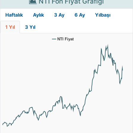
NTI Fon Fiyat Grafiği
Haftalık
Aylık
3 Ay
6 Ay
Yılbaşı
1 Yıl
3 Yıl