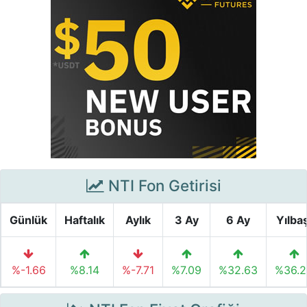
NTI Fon Getirisi
Günlük
Haftalık
Aylık
3 Ay
6 Ay
Yılbaş
%-1.66
%8.14
%-7.71
%7.09
%32.63
%36.2