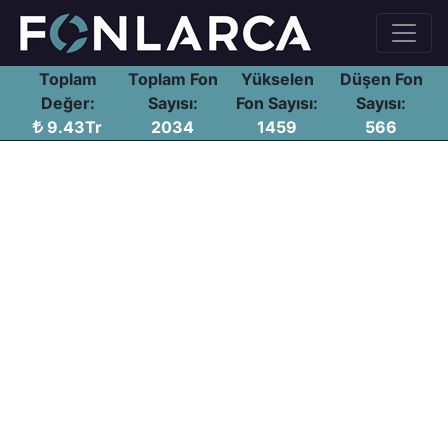
Toplam
Toplam Fon
Yükselen
Düşen Fon
Değer:
Sayısı:
Fon Sayısı:
Sayısı:
9.43Tr
2034
1459
566