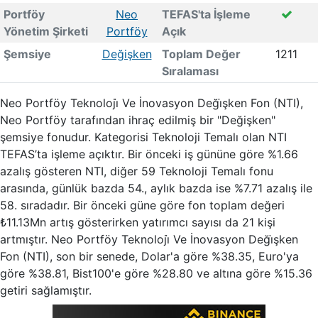
Portföy
Neo
TEFAS'ta İşleme
Yönetim Şirketi
Portföy
Açık
Şemsiye
Değişken
Toplam Değer
1211
Sıralaması
Neo Portföy Teknoloji̇ Ve İnovasyon Deği̇şken Fon (NTI),
Neo Portföy tarafından ihraç edilmiş bir "Değişken"
şemsiye fonudur. Kategorisi Teknoloji Temalı olan NTI
TEFAS’ta işleme açıktır. Bir önceki iş gününe göre %1.66
azalış gösteren NTI, diğer 59 Teknoloji Temalı fonu
arasında, günlük bazda 54., aylık bazda ise %7.71 azalış ile
58. sıradadır. Bir önceki güne göre fon toplam değeri
₺11.13Mn artış gösterirken yatırımcı sayısı da 21 kişi
artmıştır. Neo Portföy Teknoloji̇ Ve İnovasyon Deği̇şken
Fon (NTI), son bir senede, Dolar'a göre %38.35, Euro'ya
göre %38.81, Bist100'e göre %28.80 ve altına göre %15.36
getiri sağlamıştır.