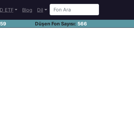
D ETF
Blog
Dil
459
Düşen Fon Sayısı:
566