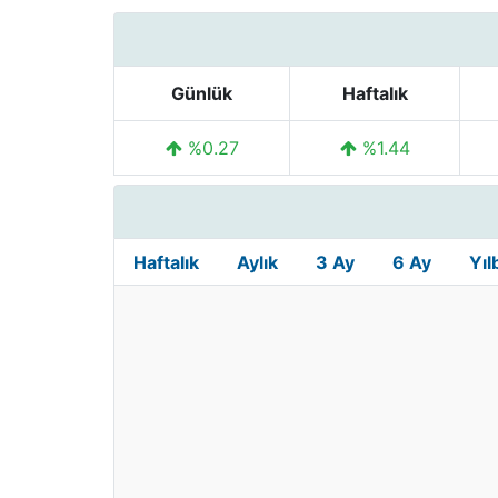
Günlük
Haftalık
%0.27
%1.44
Haftalık
Aylık
3 Ay
6 Ay
Yıl