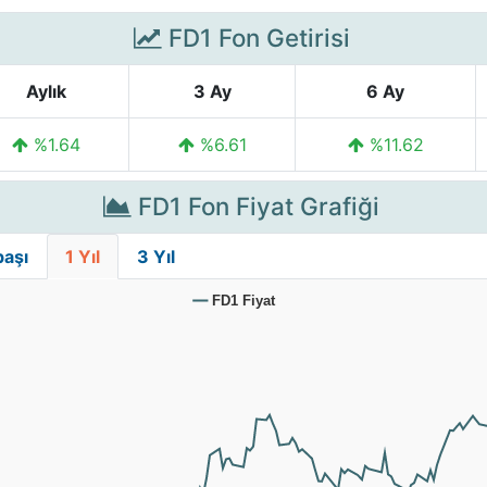
FD1 Fon Getirisi
Aylık
3 Ay
6 Ay
%1.64
%6.61
%11.62
FD1 Fon Fiyat Grafiği
başı
1 Yıl
3 Yıl