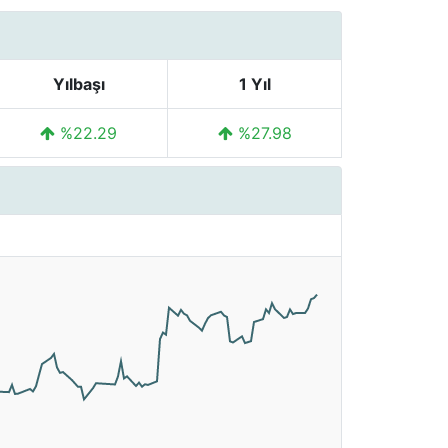
Yılbaşı
1 Yıl
%22.29
%27.98