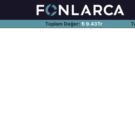
Toplam Değer:
9.43Tr
T