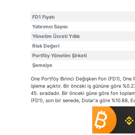
FD1 Fiyatı
Yatırımcı Sayısı
Yönetim Ücreti Yıllık
Risk Değeri
Portföy Yönetim Şirketi
Şemsiye
One Portföy Bi̇ri̇nci̇ Deği̇şken Fon (FD1), On
işleme açıktır. Bir önceki iş gününe göre %0.2
45. sıradadır. Bir önceki güne göre fon toplam 
(FD1), son bir senede, Dolar'a göre %10.88, Eu