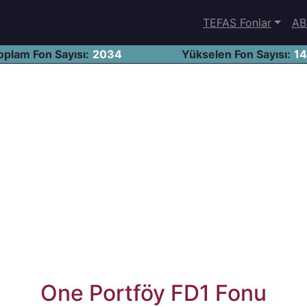
TEFAS Fonlar
AB
oplam Fon Sayısı:
2034
Yükselen Fon Sayısı:
1
One Portföy FD1 Fonu