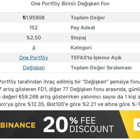
One Portföy Bi̇ri̇nci̇ Deği̇şken Fon
1.95908
Toplam Değer
152
Pay Adedi
%2.50
Stopaj
4
Kategori
One Portföy
TEFAS'ta İşleme Açık
Değişken
Toplam Değer Sıralaması
e Portföy tarafından ihraç edilmiş bir "Değişken" şemsiye fo
7 artış gösteren FD1, diğer 77 Değişken fonu arasında, günlü
değeri ₺59.26B artış gösterirken yatırımcı sayısı da 1 kişi az
ro'ya göre %12.35, Bist100'e göre %2.21 ve altına göre %-14