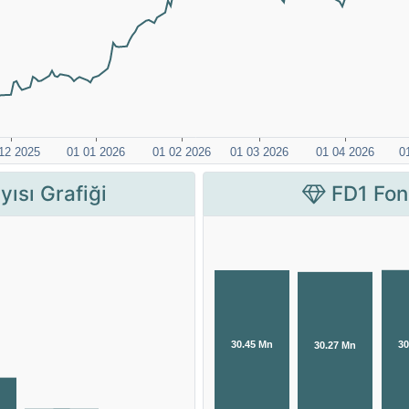
ısı Grafiği
FD1 Fon