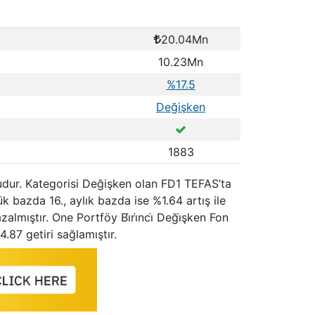
20.04Mn
10.23Mn
%17.5
Değişken
1883
nudur. Kategorisi Değişken olan FD1 TEFAS’ta
k bazda 16., aylık bazda ise %1.64 artış ile
almıştır. One Portföy Bi̇ri̇nci̇ Deği̇şken Fon
.87 getiri sağlamıştır.