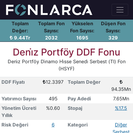
Toplam
Toplam Fon
Yükselen
Düşen Fon
Değer:
Sayısı:
Fon Sayısı:
Sayısı:
9.44Tr
2032
1695
329
Deni̇z Portföy DDF Fonu
Deni̇z Portföy Di̇namo Hi̇sse Senedi̇ Serbest (Tl) Fon
(HSYF)
DDF Fiyatı
12.3397
Toplam Değer
94.35Mn
Yatırımcı Sayısı
495
Pay Adedi
7.65Mn
Yönetim Ücreti
%0.60
Stopaj
%17.5
Yıllık
Risk Değeri
6
Kategori
Diğer
Serbest