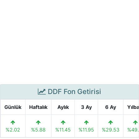
DDF Fon Getirisi
Günlük
Haftalık
Aylık
3 Ay
6 Ay
Yılba
%2.02
%5.88
%11.45
%11.95
%29.53
%49.