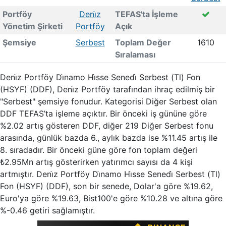
Portföy
Deni̇z
TEFAS'ta İşleme
Yönetim Şirketi
Portföy
Açık
Şemsiye
Serbest
Toplam Değer
1610
Sıralaması
Deni̇z Portföy Di̇namo Hi̇sse Senedi̇ Serbest (Tl) Fon
(HSYF) (DDF), Deni̇z Portföy tarafından ihraç edilmiş bir
"Serbest" şemsiye fonudur. Kategorisi Diğer Serbest olan
DDF TEFAS’ta işleme açıktır. Bir önceki iş gününe göre
%2.02 artış gösteren DDF, diğer 219 Diğer Serbest fonu
arasında, günlük bazda 6., aylık bazda ise %11.45 artış ile
8. sıradadır. Bir önceki güne göre fon toplam değeri
₺2.95Mn artış gösterirken yatırımcı sayısı da 4 kişi
artmıştır. Deni̇z Portföy Di̇namo Hi̇sse Senedi̇ Serbest (Tl)
Fon (HSYF) (DDF), son bir senede, Dolar'a göre %19.62,
Euro'ya göre %19.63, Bist100'e göre %10.28 ve altına göre
%-0.46 getiri sağlamıştır.