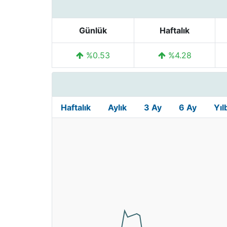
Günlük
Haftalık
%0.53
%4.28
Haftalık
Aylık
3 Ay
6 Ay
Yıl