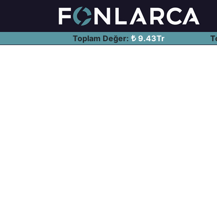
Toplam Değer:
9.43Tr
T