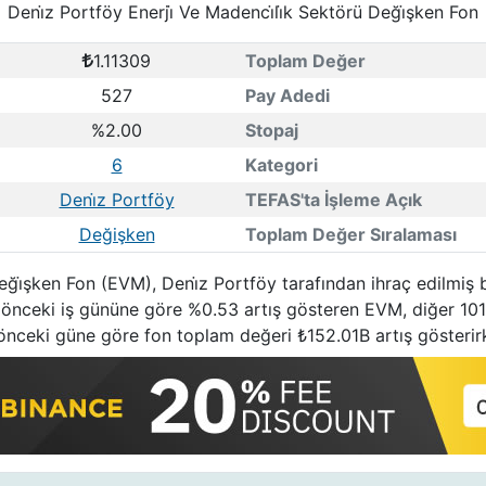
Deni̇z Portföy Enerji̇ Ve Madenci̇li̇k Sektörü Deği̇şken Fon
1.11309
Toplam Değer
527
Pay Adedi
%2.00
Stopaj
6
Kategori
Deni̇z Portföy
TEFAS'ta İşleme Açık
Değişken
Toplam Değer Sıralaması
 Deği̇şken Fon (EVM), Deni̇z Portföy tarafından ihraç edilmiş
r önceki iş gününe göre %0.53 artış gösteren EVM, diğer 101
r önceki güne göre fon toplam değeri ₺152.01B artış gösterirke