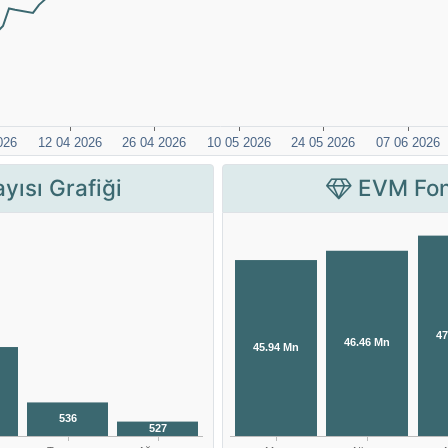
yısı Grafiği
EVM Fon 