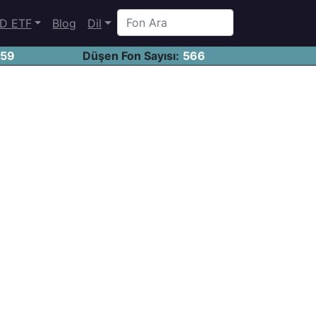
D ETF
Blog
Dil
459
Düşen Fon Sayısı:
566