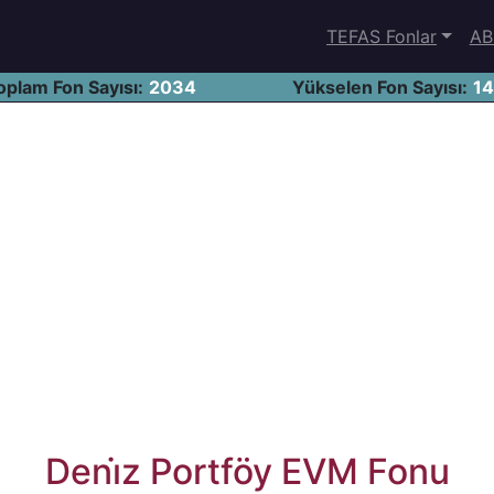
TEFAS Fonlar
AB
oplam Fon Sayısı:
2034
Yükselen Fon Sayısı:
1
Deni̇z Portföy EVM Fonu