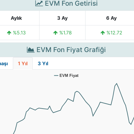
EVM Fon Getirisi
Aylık
3 Ay
6 Ay
%5.13
%1.78
%12.72
EVM Fon Fiyat Grafiği
başı
1 Yıl
3 Yıl