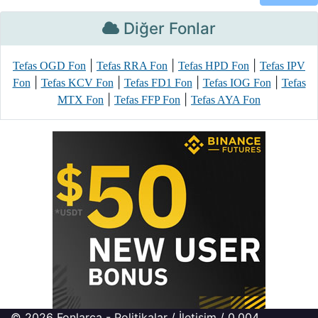
Diğer Fonlar
|
|
|
Tefas OGD Fon
Tefas RRA Fon
Tefas HPD Fon
Tefas IPV
|
|
|
|
Fon
Tefas KCV Fon
Tefas FD1 Fon
Tefas IOG Fon
Tefas
|
|
MTX Fon
Tefas FFP Fon
Tefas AYA Fon
© 2026
Fonlarca
-
Politikalar
/
İletişim
/ 0.004