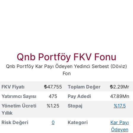
Qnb Portföy FKV Fonu
Qnb Portföy Kar Payı Ödeyen Yedi̇nci̇ Serbest (Dövi̇z)
Fon
FKV Fiyatı
47.755
Toplam Değer
2.29Mr
Yatırımcı Sayısı
475
Pay Adedi
47.89Mn
Yönetim Ücreti
%1.25
Stopaj
%17.5
Yıllık
Risk Değeri
0
Kategori
Kar Payı
Ödeyen