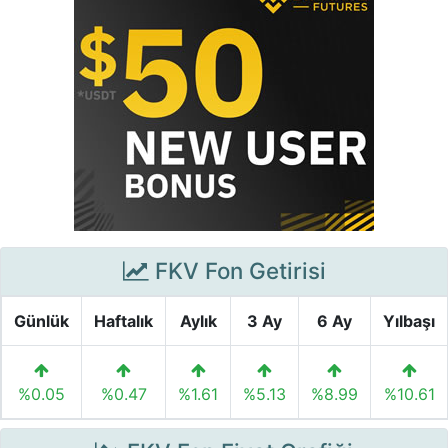
FKV Fon Getirisi
Günlük
Haftalık
Aylık
3 Ay
6 Ay
Yılbaşı
%0.05
%0.47
%1.61
%5.13
%8.99
%10.61