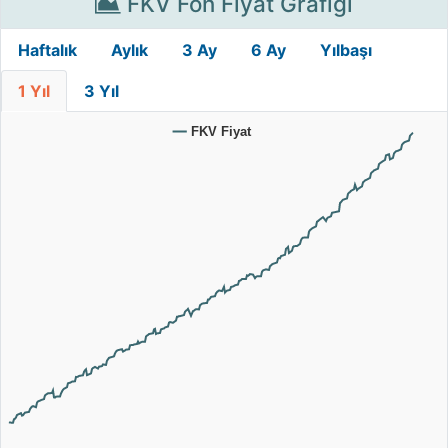
FKV Fon Fiyat Grafiği
Haftalık
Aylık
3 Ay
6 Ay
Yılbaşı
1 Yıl
3 Yıl