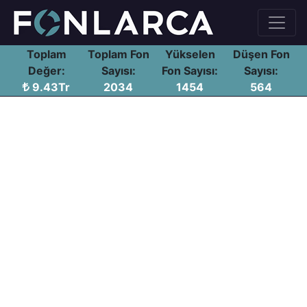
Toplam
Toplam Fon
Yükselen
Düşen Fon
Değer:
Sayısı:
Fon Sayısı:
Sayısı:
9.43Tr
2034
1454
564