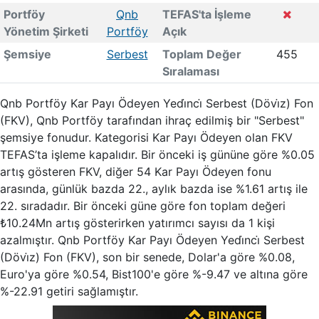
Portföy
Qnb
TEFAS'ta İşleme
Yönetim Şirketi
Portföy
Açık
Şemsiye
Serbest
Toplam Değer
455
Sıralaması
Qnb Portföy Kar Payı Ödeyen Yedi̇nci̇ Serbest (Dövi̇z) Fon
(FKV), Qnb Portföy tarafından ihraç edilmiş bir "Serbest"
şemsiye fonudur. Kategorisi Kar Payı Ödeyen olan FKV
TEFAS’ta işleme kapalıdır. Bir önceki iş gününe göre %0.05
artış gösteren FKV, diğer 54 Kar Payı Ödeyen fonu
arasında, günlük bazda 22., aylık bazda ise %1.61 artış ile
22. sıradadır. Bir önceki güne göre fon toplam değeri
₺10.24Mn artış gösterirken yatırımcı sayısı da 1 kişi
azalmıştır. Qnb Portföy Kar Payı Ödeyen Yedi̇nci̇ Serbest
(Dövi̇z) Fon (FKV), son bir senede, Dolar'a göre %0.08,
Euro'ya göre %0.54, Bist100'e göre %-9.47 ve altına göre
%-22.91 getiri sağlamıştır.