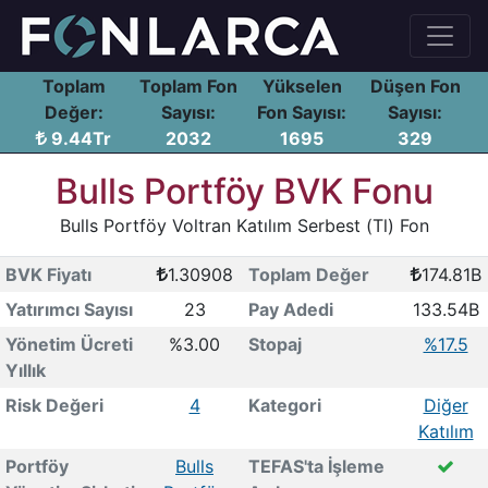
Toplam
Toplam Fon
Yükselen
Düşen Fon
Değer:
Sayısı:
Fon Sayısı:
Sayısı:
9.44Tr
2032
1695
329
Bulls Portföy BVK Fonu
Bulls Portföy Voltran Katılım Serbest (Tl) Fon
BVK Fiyatı
1.30908
Toplam Değer
174.81B
Yatırımcı Sayısı
23
Pay Adedi
133.54B
Yönetim Ücreti
%3.00
Stopaj
%17.5
Yıllık
Risk Değeri
4
Kategori
Diğer
Katılım
Portföy
Bulls
TEFAS'ta İşleme