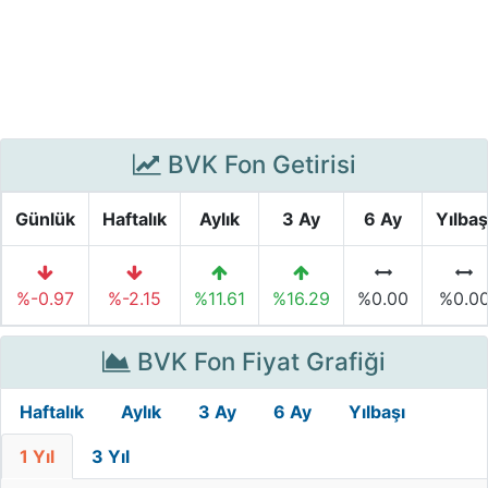
BVK Fon Getirisi
Günlük
Haftalık
Aylık
3 Ay
6 Ay
Yılbaş
%-0.97
%-2.15
%11.61
%16.29
%0.00
%0.0
BVK Fon Fiyat Grafiği
Haftalık
Aylık
3 Ay
6 Ay
Yılbaşı
1 Yıl
3 Yıl