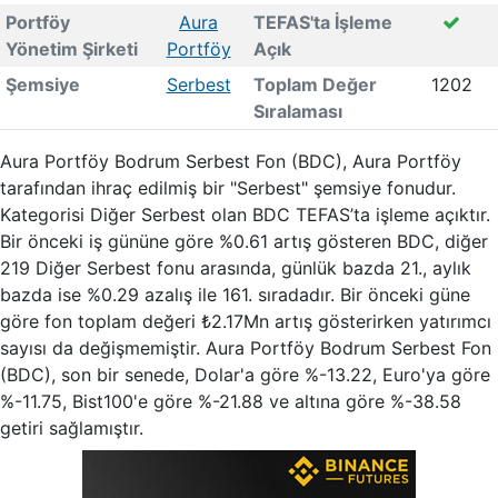
Portföy
Aura
TEFAS'ta İşleme
Yönetim Şirketi
Portföy
Açık
Şemsiye
Serbest
Toplam Değer
1202
Sıralaması
Aura Portföy Bodrum Serbest Fon (BDC), Aura Portföy
tarafından ihraç edilmiş bir "Serbest" şemsiye fonudur.
Kategorisi Diğer Serbest olan BDC TEFAS’ta işleme açıktır.
Bir önceki iş gününe göre %0.61 artış gösteren BDC, diğer
219 Diğer Serbest fonu arasında, günlük bazda 21., aylık
bazda ise %0.29 azalış ile 161. sıradadır. Bir önceki güne
göre fon toplam değeri ₺2.17Mn artış gösterirken yatırımcı
sayısı da değişmemiştir. Aura Portföy Bodrum Serbest Fon
(BDC), son bir senede, Dolar'a göre %-13.22, Euro'ya göre
%-11.75, Bist100'e göre %-21.88 ve altına göre %-38.58
getiri sağlamıştır.