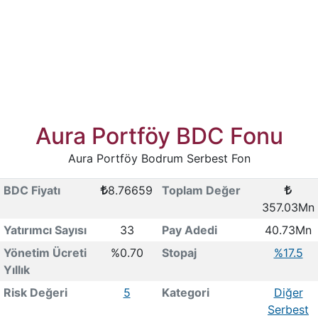
Aura Portföy BDC Fonu
Aura Portföy Bodrum Serbest Fon
BDC Fiyatı
8.76659
Toplam Değer
357.03Mn
Yatırımcı Sayısı
33
Pay Adedi
40.73Mn
Yönetim Ücreti
%0.70
Stopaj
%17.5
Yıllık
Risk Değeri
5
Kategori
Diğer
Serbest