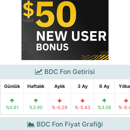
BDC Fon Getirisi
Günlük
Haftalık
Aylık
3 Ay
6 Ay
Yılba
%0.61
%3.90
%-0.29
%-5.43
%3.08
%-9.
BDC Fon Fiyat Grafiği