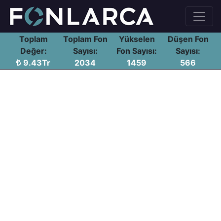
Toplam
Toplam Fon
Yükselen
Düşen Fon
Değer:
Sayısı:
Fon Sayısı:
Sayısı:
9.43Tr
2034
1459
566