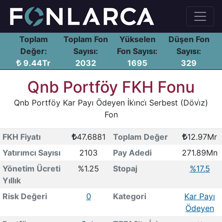
Toplam
Toplam Fon
Yükselen
Düşen Fon
Değer:
Sayısı:
Fon Sayısı:
Sayısı:
9.44Tr
2032
1695
329
Qnb Portföy FKH Fonu
Qnb Portföy Kar Payı Ödeyen İki̇nci̇ Serbest (Dövi̇z)
Fon
FKH Fiyatı
47.6881
Toplam Değer
12.97Mr
Yatırımcı Sayısı
2103
Pay Adedi
271.89Mn
Yönetim Ücreti
%1.25
Stopaj
%17.5
Yıllık
Risk Değeri
0
Kategori
Kar Payı
Ödeyen