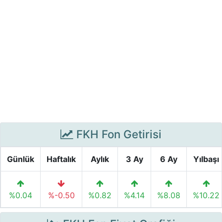
FKH Fon Getirisi
Günlük
Haftalık
Aylık
3 Ay
6 Ay
Yılbaşı
%0.04
%-0.50
%0.82
%4.14
%8.08
%10.22