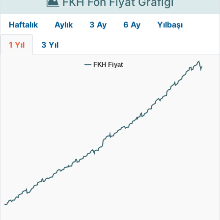
FKH Fon Fiyat Grafiği
Haftalık
Aylık
3 Ay
6 Ay
Yılbaşı
1 Yıl
3 Yıl