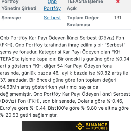
Portföy
Qnb
TEFAS'ta İşleme
Yönetim Şirketi
Portföy
Açık
Şemsiye
Serbest
Toplam Değer
131
Sıralaması
Qnb Portföy Kar Payı Ödeyen İki̇nci̇ Serbest (Dövi̇z) Fon
(FKH), Qnb Portföy tarafından ihraç edilmiş bir "Serbest"
şemsiye fonudur. Kategorisi Kar Payı Ödeyen olan FKH
TEFAS’ta işleme kapalıdır. Bir önceki iş gününe göre %0.04
artış gösteren FKH, diğer 54 Kar Payı Ödeyen fonu
arasında, günlük bazda 46., aylık bazda ise %0.82 artış ile
37. sıradadır. Bir önceki güne göre fon toplam değeri
₺4.63Mn artış gösterirken yatırımcı sayısı da
değişmemiştir. Qnb Portföy Kar Payı Ödeyen İki̇nci̇ Serbest
(Dövi̇z) Fon (FKH), son bir senede, Dolar'a göre %-0.46,
Euro'ya göre %-0.44, Bist100'e göre %-9.80 ve altına göre
%-20.53 getiri sağlamıştır.