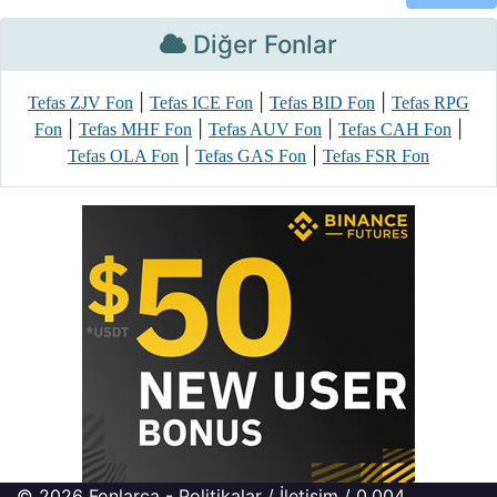
Diğer Fonlar
|
|
|
Tefas ZJV Fon
Tefas ICE Fon
Tefas BID Fon
Tefas RPG
|
|
|
|
Fon
Tefas MHF Fon
Tefas AUV Fon
Tefas CAH Fon
|
|
Tefas OLA Fon
Tefas GAS Fon
Tefas FSR Fon
© 2026
Fonlarca
-
Politikalar
/
İletişim
/ 0.004