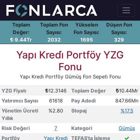
Toplam
Toplam Fon
Yükselen
Düşen Fon
Değer:
Sayısı:
Fon Sayısı:
Sayısı:
9.44Tr
2032
1695
329
Yapı Kredi̇ Portföy YZG
Fonu
Yapı Kredi̇ Portföy Gümüş Fon Sepeti̇ Fonu
YZG Fiyatı
12.3146
Toplam Değer
10.44Mr
Yatırımcı Sayısı
61618
Pay Adedi
847.66Mn
Yönetim Ücreti
%2.80
Stopaj
%17.5
Yıllık
Risk Değeri
7
Kategori
Gümüş
Portföy
Yapı Kredi̇
TEFAS'ta İşleme