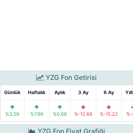
YZG Fon Getirisi
Günlük
Haftalık
Aylık
3 Ay
6 Ay
Yıl
%3.59
%7.86
%0.68
%-12.66
%-15.22
%-8
YZG Fon Fiyat Grafiği