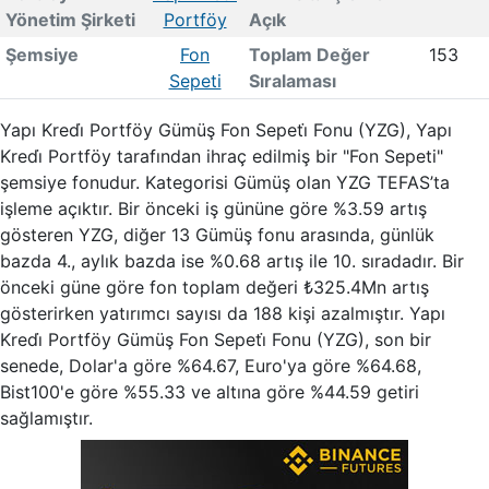
Yönetim Şirketi
Portföy
Açık
Şemsiye
Fon
Toplam Değer
153
Sepeti
Sıralaması
Yapı Kredi̇ Portföy Gümüş Fon Sepeti̇ Fonu (YZG), Yapı
Kredi̇ Portföy tarafından ihraç edilmiş bir "Fon Sepeti"
şemsiye fonudur. Kategorisi Gümüş olan YZG TEFAS’ta
işleme açıktır. Bir önceki iş gününe göre %3.59 artış
gösteren YZG, diğer 13 Gümüş fonu arasında, günlük
bazda 4., aylık bazda ise %0.68 artış ile 10. sıradadır. Bir
önceki güne göre fon toplam değeri ₺325.4Mn artış
gösterirken yatırımcı sayısı da 188 kişi azalmıştır. Yapı
Kredi̇ Portföy Gümüş Fon Sepeti̇ Fonu (YZG), son bir
senede, Dolar'a göre %64.67, Euro'ya göre %64.68,
Bist100'e göre %55.33 ve altına göre %44.59 getiri
sağlamıştır.