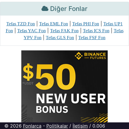
Diğer Fonlar
|
|
|
Tefas TZD Fon
Tefas EML Fon
Tefas PHI Fon
Tefas UP1
|
|
|
|
Fon
Tefas YAC Fon
Tefas FAK Fon
Tefas ICS Fon
Tefas
|
|
YPV Fon
Tefas GLS Fon
Tefas FSF Fon
© 2026
Fonlarca
-
Politikalar
/
İletişim
/ 0.006