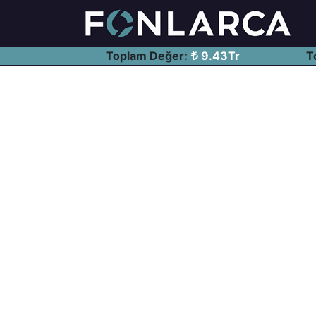
Toplam Değer:
9.43Tr
T