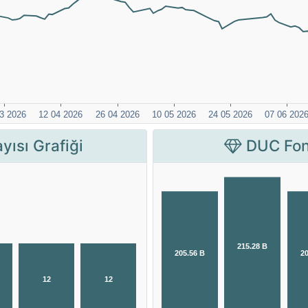
yısı Grafiği
DUC Fon 