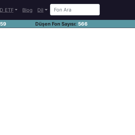
D ETF
Blog
Dil
459
Düşen Fon Sayısı:
566