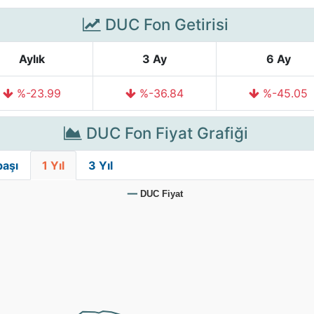
DUC Fon Getirisi
Aylık
3 Ay
6 Ay
%-23.99
%-36.84
%-45.05
DUC Fon Fiyat Grafiği
başı
1 Yıl
3 Yıl