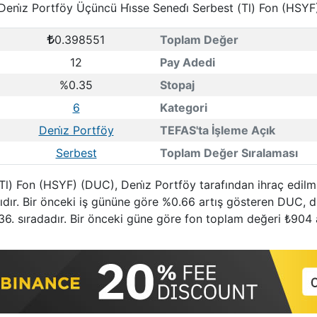
Deni̇z Portföy Üçüncü Hi̇sse Senedi̇ Serbest (Tl) Fon (HSYF
0.398551
Toplam Değer
12
Pay Adedi
%0.35
Stopaj
6
Kategori
Deni̇z Portföy
TEFAS'ta İşleme Açık
Serbest
Toplam Değer Sıralaması
Tl) Fon (HSYF) (DUC), Deni̇z Portföy tarafından ihraç edilm
dır. Bir önceki iş gününe göre %0.66 artış gösteren DUC, d
36. sıradadır. Bir önceki güne göre fon toplam değeri ₺904 a