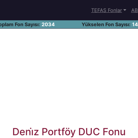
TEFAS Fonlar
AB
oplam Fon Sayısı:
2034
Yükselen Fon Sayısı:
1
Deni̇z Portföy DUC Fonu