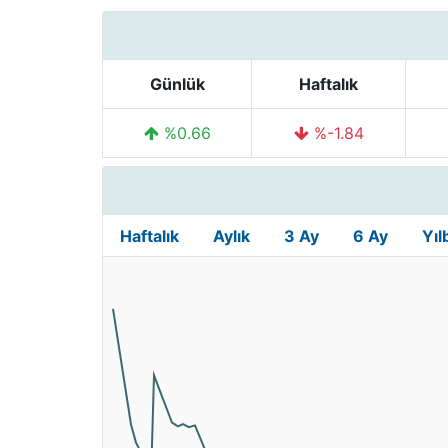
Günlük
Haftalık
%0.66
%-1.84
Haftalık
Aylık
3 Ay
6 Ay
Yıl