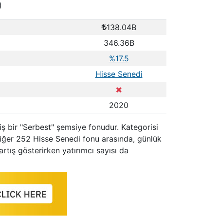
)
138.04B
346.36B
%17.5
Hisse Senedi
2020
iş bir "Serbest" şemsiye fonudur. Kategorisi
iğer 252 Hisse Senedi fonu arasında, günlük
rtış gösterirken yatırımcı sayısı da