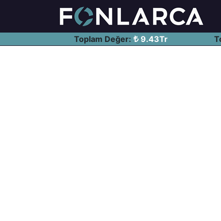
Toplam Değer:
9.43Tr
T