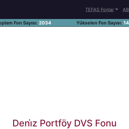
TEFAS Fonlar
AB
oplam Fon Sayısı:
2034
Yükselen Fon Sayısı:
1
Deni̇z Portföy DVS Fonu