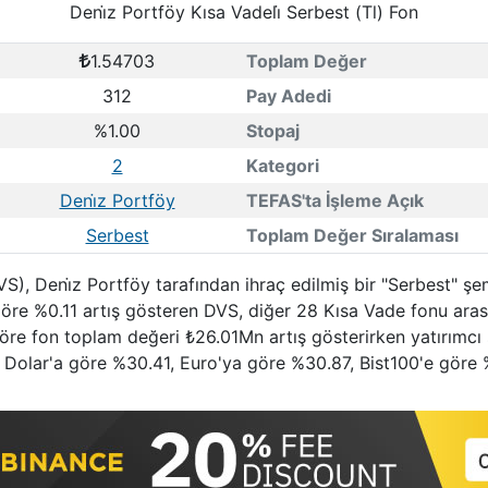
Deni̇z Portföy Kısa Vadeli̇ Serbest (Tl) Fon
1.54703
Toplam Değer
312
Pay Adedi
%1.00
Stopaj
2
Kategori
Deni̇z Portföy
TEFAS'ta İşleme Açık
Serbest
Toplam Değer Sıralaması
DVS), Deni̇z Portföy tarafından ihraç edilmiş bir "Serbest" 
 göre %0.11 artış gösteren DVS, diğer 28 Kısa Vade fonu aras
göre fon toplam değeri ₺26.01Mn artış gösterirken yatırımcı s
e, Dolar'a göre %30.41, Euro'ya göre %30.87, Bist100'e göre 