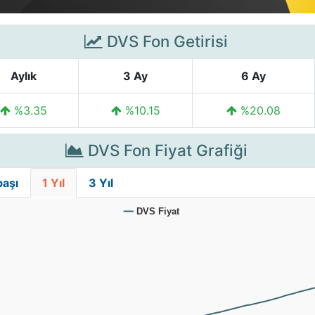
DVS Fon Getirisi
Aylık
3 Ay
6 Ay
%3.35
%10.15
%20.08
DVS Fon Fiyat Grafiği
başı
1 Yıl
3 Yıl