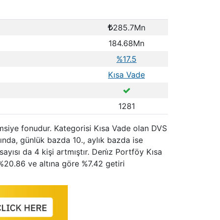
285.7Mn
184.68Mn
%17.5
Kısa Vade
1281
şemsiye fonudur. Kategorisi Kısa Vade olan DVS
ında, günlük bazda 10., aylık bazda ise
ayısı da 4 kişi artmıştır. Deni̇z Portföy Kısa
%20.86 ve altına göre %7.42 getiri