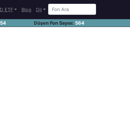
D ETF
Blog
Dil
454
Düşen Fon Sayısı:
564