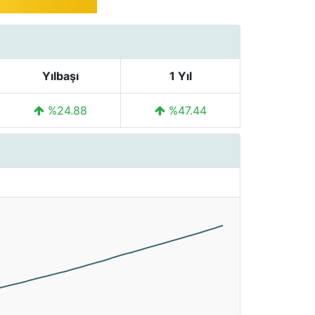
Yılbaşı
1 Yıl
%24.88
%47.44