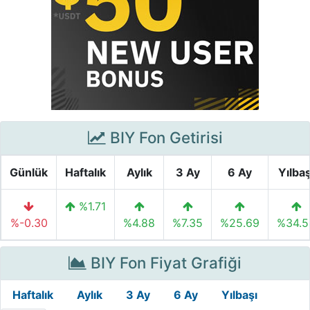
BIY Fon Getirisi
Günlük
Haftalık
Aylık
3 Ay
6 Ay
Yılbaş
%1.71
%-0.30
%4.88
%7.35
%25.69
%34.5
BIY Fon Fiyat Grafiği
Haftalık
Aylık
3 Ay
6 Ay
Yılbaşı