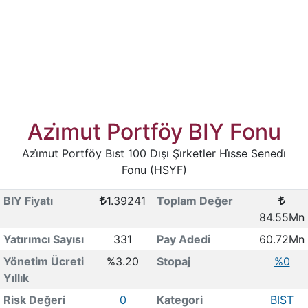
Azi̇mut Portföy BIY Fonu
Azi̇mut Portföy Bıst 100 Dışı Şi̇rketler Hi̇sse Senedi̇
Fonu (HSYF)
BIY Fiyatı
1.39241
Toplam Değer
84.55Mn
Yatırımcı Sayısı
331
Pay Adedi
60.72Mn
Yönetim Ücreti
%3.20
Stopaj
%0
Yıllık
Risk Değeri
0
Kategori
BIST