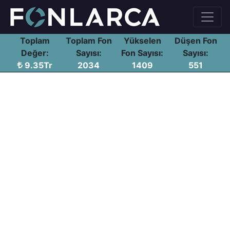
Toplam
Toplam Fon
Yükselen
Düşen Fon
Değer:
Sayısı:
Fon Sayısı:
Sayısı:
9.35Tr
2034
1409
551