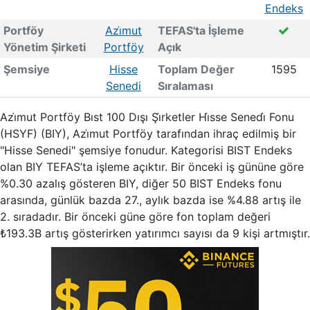
Endeks
Portföy
Azi̇mut
TEFAS'ta İşleme
Yönetim Şirketi
Portföy
Açık
Şemsiye
Hisse
Toplam Değer
1595
Senedi
Sıralaması
Azi̇mut Portföy Bıst 100 Dışı Şi̇rketler Hi̇sse Senedi̇ Fonu
(HSYF) (BIY), Azi̇mut Portföy tarafından ihraç edilmiş bir
"Hisse Senedi" şemsiye fonudur. Kategorisi BIST Endeks
olan BIY TEFAS’ta işleme açıktır. Bir önceki iş gününe göre
%0.30 azalış gösteren BIY, diğer 50 BIST Endeks fonu
arasında, günlük bazda 27., aylık bazda ise %4.88 artış ile
2. sıradadır. Bir önceki güne göre fon toplam değeri
₺193.3B artış gösterirken yatırımcı sayısı da 9 kişi artmıştır.