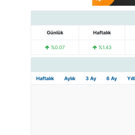
Günlük
Haftalık
%0.07
%1.43
Haftalık
Aylık
3 Ay
6 Ay
Yıl