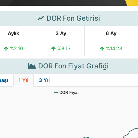
DOR Fon Getirisi
Aylık
3 Ay
6 Ay
%2.10
%8.13
%14.23
DOR Fon Fiyat Grafiği
başı
1 Yıl
3 Yıl