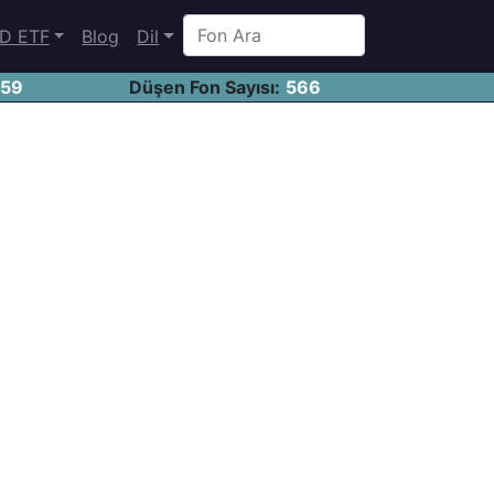
D ETF
Blog
Dil
459
Düşen Fon Sayısı:
566