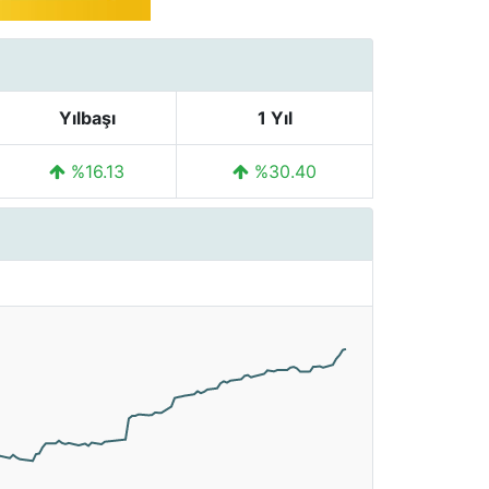
Yılbaşı
1 Yıl
%16.13
%30.40