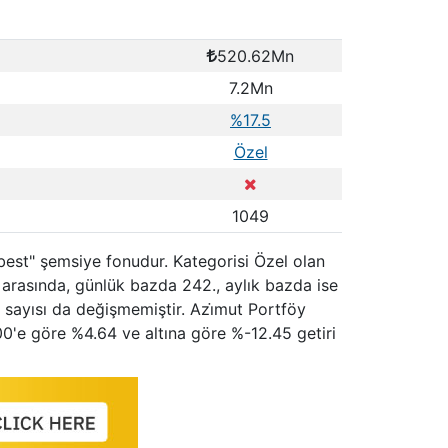
520.62Mn
7.2Mn
%17.5
Özel
1049
rbest" şemsiye fonudur. Kategorisi Özel olan
arasında, günlük bazda 242., aylık bazda ise
ı sayısı da değişmemiştir. Azi̇mut Portföy
00'e göre %4.64 ve altına göre %-12.45 getiri