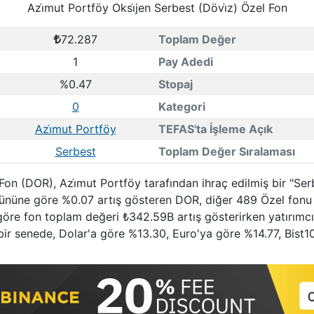
Azi̇mut Portföy Oksi̇jen Serbest (Dövi̇z) Özel Fon
72.287
Toplam Değer
1
Pay Adedi
%0.47
Stopaj
0
Kategori
Azi̇mut Portföy
TEFAS'ta İşleme Açık
Serbest
Toplam Değer Sıralaması
 Fon (DOR), Azi̇mut Portföy tarafından ihraç edilmiş bir "Se
 gününe göre %0.07 artış gösteren DOR, diğer 489 Özel fonu 
e göre fon toplam değeri ₺342.59B artış gösterirken yatırımc
 bir senede, Dolar'a göre %13.30, Euro'ya göre %14.77, Bist1