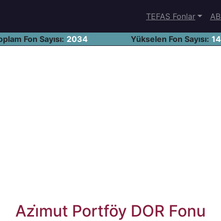
TEFAS Fonlar
AB
oplam Fon Sayısı:
2034
Yükselen Fon Sayısı:
1
Azi̇mut Portföy DOR Fonu