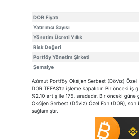
DOR Fiyatı
Yatırımcı Sayısı
Yönetim Ücreti Yıllık
Risk Değeri
Portföy Yönetim Şirketi
Şemsiye
Azi̇mut Portföy Oksi̇jen Serbest (Dövi̇z) Özel
DOR TEFAS’ta işleme kapalıdır. Bir önceki iş
%2.10 artış ile 175. sıradadır. Bir önceki gün
Oksi̇jen Serbest (Dövi̇z) Özel Fon (DOR), son
sağlamıştır.