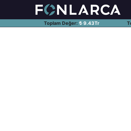
Toplam Değer:
9.43Tr
T