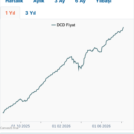
Haftalık
Aylık
3 Ay
6 Ay
Yılbaşı
1 Yıl
3 Yıl