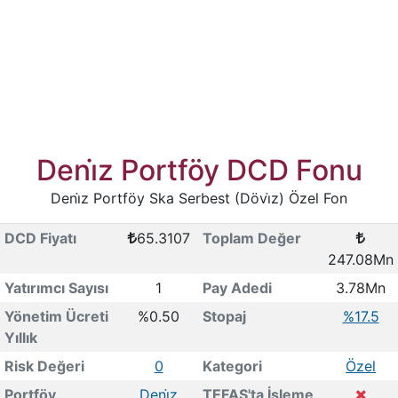
Deni̇z Portföy DCD Fonu
Deni̇z Portföy Ska Serbest (Dövi̇z) Özel Fon
DCD Fiyatı
65.3107
Toplam Değer
247.08Mn
Yatırımcı Sayısı
1
Pay Adedi
3.78Mn
Yönetim Ücreti
%0.50
Stopaj
%17.5
Yıllık
Risk Değeri
0
Kategori
Özel
Portföy
Deni̇z
TEFAS'ta İşleme