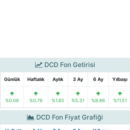
DCD Fon Getirisi
Günlük
Haftalık
Aylık
3 Ay
6 Ay
Yılbaşı
%0.06
%0.76
%1.85
%5.31
%8.86
%11.51
DCD Fon Fiyat Grafiği