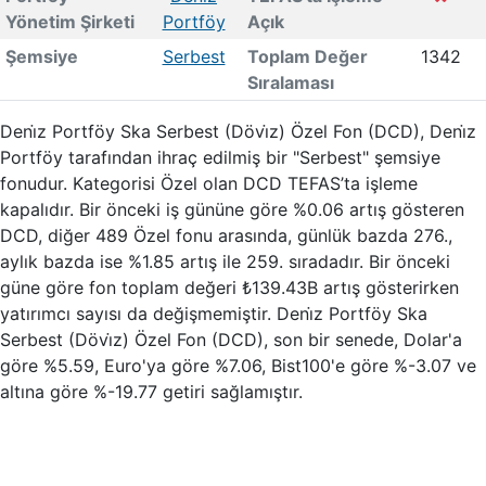
Yönetim Şirketi
Portföy
Açık
Şemsiye
Serbest
Toplam Değer
1342
Sıralaması
Deni̇z Portföy Ska Serbest (Dövi̇z) Özel Fon (DCD), Deni̇z
Portföy tarafından ihraç edilmiş bir "Serbest" şemsiye
fonudur. Kategorisi Özel olan DCD TEFAS’ta işleme
kapalıdır. Bir önceki iş gününe göre %0.06 artış gösteren
DCD, diğer 489 Özel fonu arasında, günlük bazda 276.,
aylık bazda ise %1.85 artış ile 259. sıradadır. Bir önceki
güne göre fon toplam değeri ₺139.43B artış gösterirken
yatırımcı sayısı da değişmemiştir. Deni̇z Portföy Ska
Serbest (Dövi̇z) Özel Fon (DCD), son bir senede, Dolar'a
göre %5.59, Euro'ya göre %7.06, Bist100'e göre %-3.07 ve
altına göre %-19.77 getiri sağlamıştır.