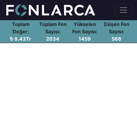
Toplam
Toplam Fon
Yükselen
Düşen Fon
Değer:
Sayısı:
Fon Sayısı:
Sayısı:
9.43Tr
2034
1459
566