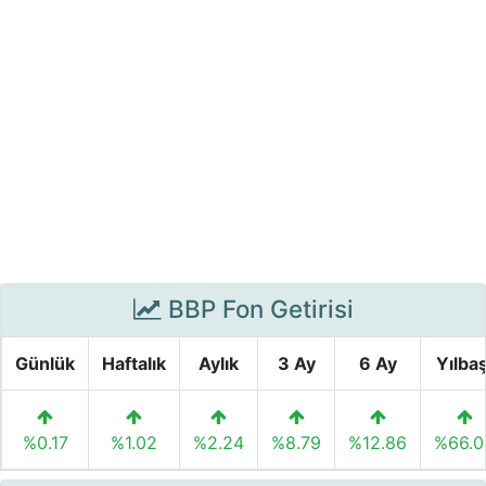
BBP Fon Getirisi
Günlük
Haftalık
Aylık
3 Ay
6 Ay
Yılbaş
%0.17
%1.02
%2.24
%8.79
%12.86
%66.0