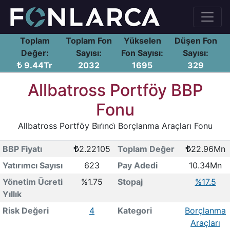
Toplam
Toplam Fon
Yükselen
Düşen Fon
Değer:
Sayısı:
Fon Sayısı:
Sayısı:
9.44Tr
2032
1695
329
Allbatross Portföy BBP
Fonu
Allbatross Portföy Bi̇ri̇nci̇ Borçlanma Araçları Fonu
BBP Fiyatı
2.22105
Toplam Değer
22.96Mn
Yatırımcı Sayısı
623
Pay Adedi
10.34Mn
Yönetim Ücreti
%1.75
Stopaj
%17.5
Yıllık
Risk Değeri
4
Kategori
Borçlanma
Araçları