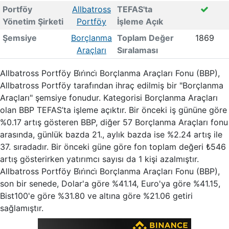
Portföy
Allbatross
TEFAS'ta
Yönetim Şirketi
Portföy
İşleme Açık
Şemsiye
Borçlanma
Toplam Değer
1869
Araçları
Sıralaması
Allbatross Portföy Bi̇ri̇nci̇ Borçlanma Araçları Fonu (BBP),
Allbatross Portföy tarafından ihraç edilmiş bir "Borçlanma
Araçları" şemsiye fonudur. Kategorisi Borçlanma Araçları
olan BBP TEFAS’ta işleme açıktır. Bir önceki iş gününe göre
%0.17 artış gösteren BBP, diğer 57 Borçlanma Araçları fonu
arasında, günlük bazda 21., aylık bazda ise %2.24 artış ile
37. sıradadır. Bir önceki güne göre fon toplam değeri ₺546
artış gösterirken yatırımcı sayısı da 1 kişi azalmıştır.
Allbatross Portföy Bi̇ri̇nci̇ Borçlanma Araçları Fonu (BBP),
son bir senede, Dolar'a göre %41.14, Euro'ya göre %41.15,
Bist100'e göre %31.80 ve altına göre %21.06 getiri
sağlamıştır.