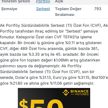
Yönetim Şirketi
Portföy
Açık
Şemsiye
Serbest
Toplam Değer
793
Sıralaması
Ak Portföy Sürdürülebi̇li̇rli̇k Serbest (Tl) Özel Fon (CVF), Ak
Portföy tarafından ihraç edilmiş bir "Serbest" şemsiye
fonudur. Kategorisi Özel olan CVF TEFAS’ta işleme
kapalıdır. Bir önceki iş gününe göre %0.11 artış gösteren
CVF, diğer 489 Özel fonu arasında, günlük bazda 361.,
aylık bazda ise %3.35 artış ile 45. sıradadır. Bir önceki
güne göre fon toplam değeri ₺1.06Mn artış gösterirken
yatırımcı sayısı da değişmemiştir. Ak Portföy
Sürdürülebi̇li̇rli̇k Serbest (Tl) Özel Fon (CVF), son bir
senede, Dolar'a göre %31.13, Euro'ya göre %31.15, Bist100'e
göre %21.80 ve altına göre %11.06 getiri sağlamıştır.