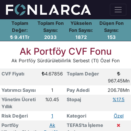
Toplam
Toplam Fon
Yükselen
Düşen Fon
Değer:
Sayısı:
Fon Sayısı:
Sayısı:
9.41Tr
2033
1872
153
Ak Portföy CVF Fonu
Ak Portföy Sürdürülebi̇li̇rli̇k Serbest (Tl) Özel Fon
CVF Fiyatı
4.67856
Toplam Değer
967.45Mn
Yatırımcı Sayısı
1
Pay Adedi
206.78Mn
Yönetim Ücreti
%0.45
Stopaj
%17.5
Yıllık
Risk Değeri
1
Kategori
Özel
Portföy
Ak
TEFAS'ta İşleme