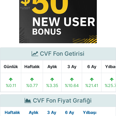
CVF Fon Getirisi
Günlük
Haftalık
Aylık
3 Ay
6 Ay
Yılba
%0.11
%0.77
%3.35
%10.64
%21.41
%25.
CVF Fon Fiyat Grafiği
Haftalık
Aylık
3 Ay
6 Ay
Yılbaşı