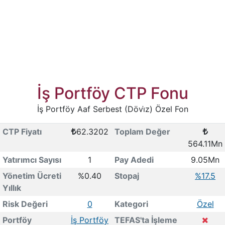
İş Portföy CTP Fonu
İş Portföy Aaf Serbest (Dövi̇z) Özel Fon
CTP Fiyatı
62.3202
Toplam Değer
564.11Mn
Yatırımcı Sayısı
1
Pay Adedi
9.05Mn
Yönetim Ücreti
%0.40
Stopaj
%17.5
Yıllık
Risk Değeri
0
Kategori
Özel
Portföy
İş Portföy
TEFAS'ta İşleme