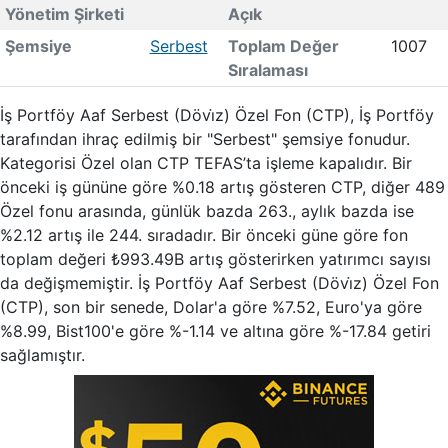
Yönetim Şirketi
Açık
Şemsiye
Serbest
Toplam Değer
1007
Sıralaması
İş Portföy Aaf Serbest (Dövi̇z) Özel Fon (CTP), İş Portföy
tarafından ihraç edilmiş bir "Serbest" şemsiye fonudur.
Kategorisi Özel olan CTP TEFAS’ta işleme kapalıdır. Bir
önceki iş gününe göre %0.18 artış gösteren CTP, diğer 489
Özel fonu arasında, günlük bazda 263., aylık bazda ise
%2.12 artış ile 244. sıradadır. Bir önceki güne göre fon
toplam değeri ₺993.49B artış gösterirken yatırımcı sayısı
da değişmemiştir. İş Portföy Aaf Serbest (Dövi̇z) Özel Fon
(CTP), son bir senede, Dolar'a göre %7.52, Euro'ya göre
%8.99, Bist100'e göre %-1.14 ve altına göre %-17.84 getiri
sağlamıştır.