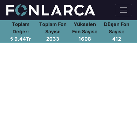
Toplam
Toplam Fon
Yükselen
Düşen Fon
Değer:
Sayısı:
Fon Sayısı:
Sayısı:
9.44Tr
2033
1608
412