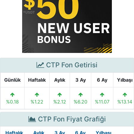
CTP Fon Getirisi
Günlük
Haftalık
Aylık
3 Ay
6 Ay
Yılbaşı
%0.18
%1.22
%2.12
%6.20
%11.07
%13.14
CTP Fon Fiyat Grafiği
Haftalık
Aylık
3 Ay
6 Ay
Yılbaşı