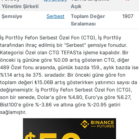
Yönetim Şirketi
Açık
Şemsiye
Serbest
Toplam Değer
1907
Sıralaması
İş Portföy Fefon Serbest Özel Fon (CTG), İş Portföy
tarafından ihraç edilmiş bir "Serbest" şemsiye fonudur.
Kategorisi Özel olan CTG TEFAS’ta işleme kapalıdır. Bir
önceki iş gününe göre %0.09 artış gösteren CTG, diğer
489 Özel fonu arasında, günlük bazda 159., aylık bazda ise
%1.14 artış ile 375. sıradadır. Bir önceki güne göre fon
toplam değeri ₺15.06B artış gösterirken yatırımcı sayısı da
değişmemiştir. İş Portföy Fefon Serbest Özel Fon (CTG),
son bir senede, Dolar'a göre %4.80, Euro'ya göre %6.27,
Bist100'e göre %-3.86 ve altına göre %-20.95 getiri
sağlamıştır.