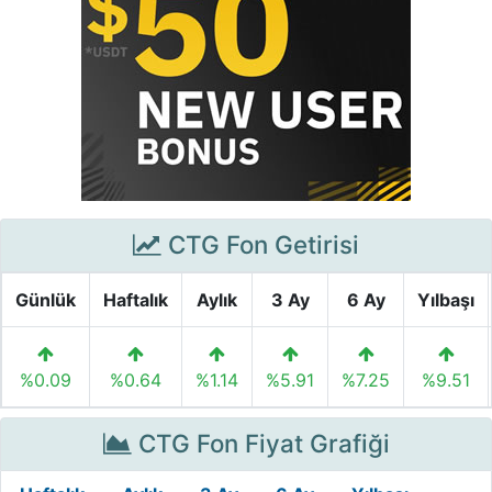
CTG Fon Getirisi
Günlük
Haftalık
Aylık
3 Ay
6 Ay
Yılbaşı
%0.09
%0.64
%1.14
%5.91
%7.25
%9.51
CTG Fon Fiyat Grafiği