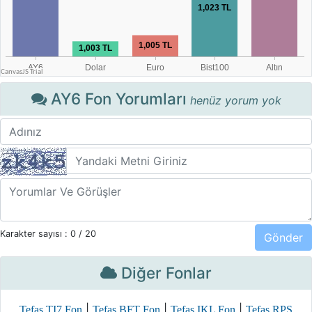
AY6 Fon Yorumları
henüz yorum yok
Karakter sayısı :
0
/ 20
Diğer Fonlar
|
|
|
Tefas TI7 Fon
Tefas BFT Fon
Tefas IKL Fon
Tefas RPS