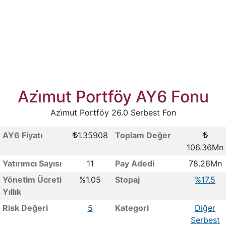
Azi̇mut Portföy AY6 Fonu
Azi̇mut Portföy 26.0 Serbest Fon
AY6 Fiyatı
1.35908
Toplam Değer
106.36Mn
Yatırımcı Sayısı
11
Pay Adedi
78.26Mn
Yönetim Ücreti
%1.05
Stopaj
%17.5
Yıllık
Risk Değeri
5
Kategori
Diğer
Serbest