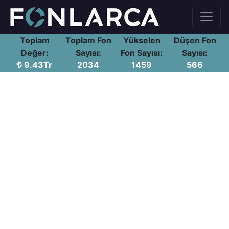
Toplam
Toplam Fon
Yükselen
Düşen Fon
Değer:
Sayısı:
Fon Sayısı:
Sayısı:
9.43Tr
2034
1459
566