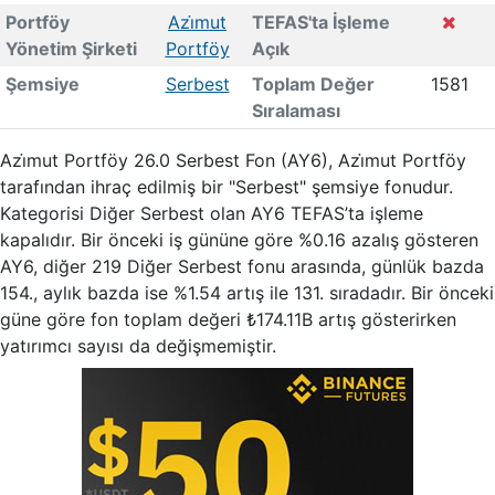
Portföy
Azi̇mut
TEFAS'ta İşleme
Yönetim Şirketi
Portföy
Açık
Şemsiye
Serbest
Toplam Değer
1581
Sıralaması
Azi̇mut Portföy 26.0 Serbest Fon (AY6), Azi̇mut Portföy
tarafından ihraç edilmiş bir "Serbest" şemsiye fonudur.
Kategorisi Diğer Serbest olan AY6 TEFAS’ta işleme
kapalıdır. Bir önceki iş gününe göre %0.16 azalış gösteren
AY6, diğer 219 Diğer Serbest fonu arasında, günlük bazda
154., aylık bazda ise %1.54 artış ile 131. sıradadır. Bir önceki
güne göre fon toplam değeri ₺174.11B artış gösterirken
yatırımcı sayısı da değişmemiştir.