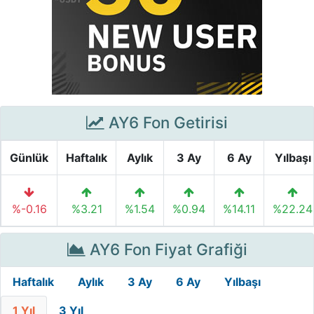
AY6 Fon Getirisi
Günlük
Haftalık
Aylık
3 Ay
6 Ay
Yılbaşı
%-0.16
%3.21
%1.54
%0.94
%14.11
%22.24
AY6 Fon Fiyat Grafiği
Haftalık
Aylık
3 Ay
6 Ay
Yılbaşı
1 Yıl
3 Yıl