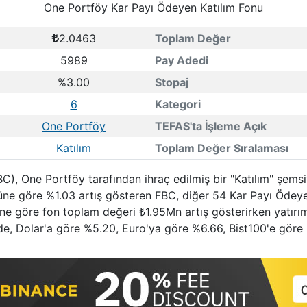
One Portföy Kar Payı Ödeyen Katılım Fonu
2.0463
Toplam Değer
5989
Pay Adedi
%3.00
Stopaj
6
Kategori
One Portföy
TEFAS'ta İşleme Açık
Katılım
Toplam Değer Sıralaması
), One Portföy tarafından ihraç edilmiş bir "Katılım" şems
nüne göre %1.03 artış gösteren FBC, diğer 54 Kar Payı Ödeye
güne göre fon toplam değeri ₺1.95Mn artış gösterirken yatırım
e, Dolar'a göre %5.20, Euro'ya göre %6.66, Bist100'e göre 