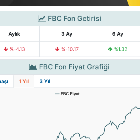
FBC Fon Getirisi
Aylık
3 Ay
6 Ay
%-4.13
%-10.17
%1.32
FBC Fon Fiyat Grafiği
başı
1 Yıl
3 Yıl