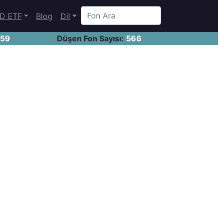
D ETF
Blog
Dil
459
Düşen Fon Sayısı:
566