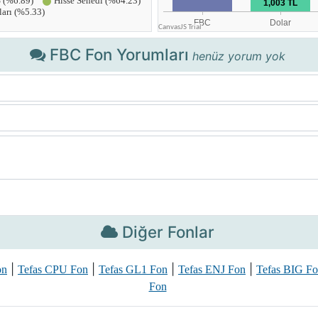
FBC Fon Yorumları
henüz yorum yok
Diğer Fonlar
|
|
|
|
on
Tefas CPU Fon
Tefas GL1 Fon
Tefas ENJ Fon
Tefas BIG F
Fon