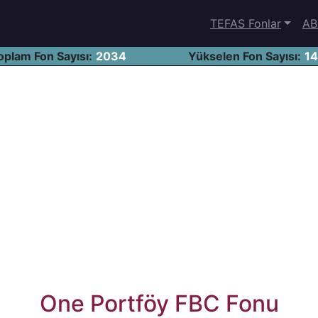
TEFAS Fonlar
AB
oplam Fon Sayısı:
2034
Yükselen Fon Sayısı:
1
One Portföy FBC Fonu