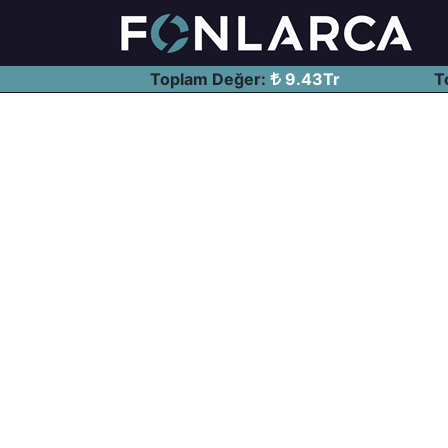
Toplam Değer:
9.43Tr
T