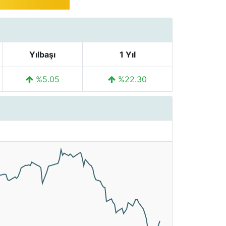
Yılbaşı
1 Yıl
%5.05
%22.30