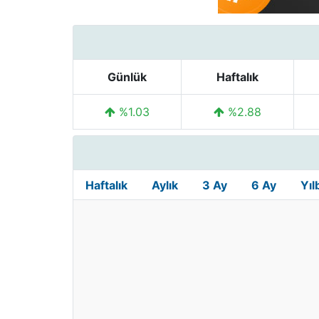
Günlük
Haftalık
%1.03
%2.88
Haftalık
Aylık
3 Ay
6 Ay
Yıl