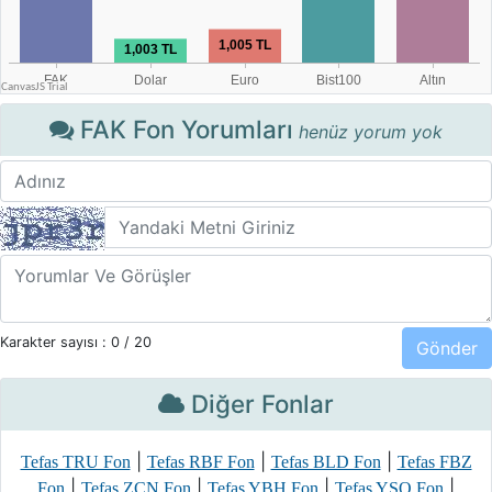
FAK Fon Yorumları
henüz yorum yok
Karakter sayısı :
0
/ 20
Diğer Fonlar
|
|
|
Tefas TRU Fon
Tefas RBF Fon
Tefas BLD Fon
Tefas FBZ
|
|
|
|
Fon
Tefas ZCN Fon
Tefas YBH Fon
Tefas YSO Fon