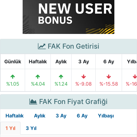
FAK Fon Getirisi
Günlük
Haftalık
Aylık
3 Ay
6 Ay
Yılb
%1.05
%4.04
%1.24
%-9.08
%-15.58
%-16
FAK Fon Fiyat Grafiği
Haftalık
Aylık
3 Ay
6 Ay
Yılbaşı
1 Yıl
3 Yıl