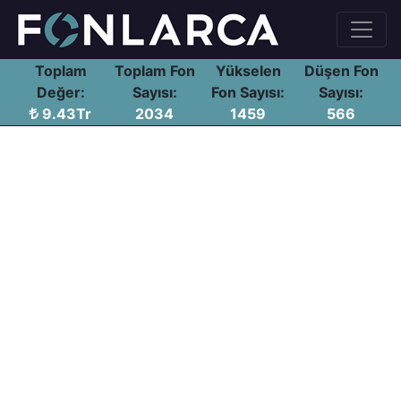
Toplam
Toplam Fon
Yükselen
Düşen Fon
Değer:
Sayısı:
Fon Sayısı:
Sayısı:
9.43Tr
2034
1459
566