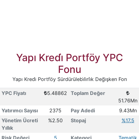
Yapı Kredi̇ Portföy YPC
Fonu
Yapı Kredi̇ Portföy Sürdürülebi̇li̇rli̇k Deği̇şken Fon
YPC Fiyatı
5.48862
Toplam Değer
51.76Mn
Yatırımcı Sayısı
2375
Pay Adedi
9.43Mn
Yönetim Ücreti
%2.50
Stopaj
%17.5
Yıllık
Risk Değeri
5
Kategori
Tematik