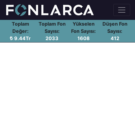
Toplam
Toplam Fon
Yükselen
Düşen Fon
Değer:
Sayısı:
Fon Sayısı:
Sayısı:
9.44Tr
2033
1608
412