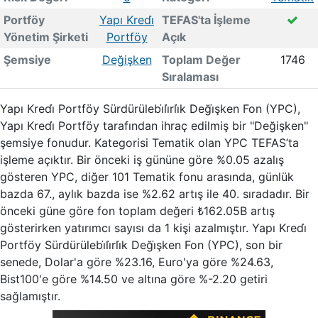
Portföy
Yapı Kredi̇
TEFAS'ta İşleme
Yönetim Şirketi
Portföy
Açık
Şemsiye
Değişken
Toplam Değer
1746
Sıralaması
Yapı Kredi̇ Portföy Sürdürülebi̇li̇rli̇k Deği̇şken Fon (YPC),
Yapı Kredi̇ Portföy tarafından ihraç edilmiş bir "Değişken"
şemsiye fonudur. Kategorisi Tematik olan YPC TEFAS’ta
işleme açıktır. Bir önceki iş gününe göre %0.05 azalış
gösteren YPC, diğer 101 Tematik fonu arasında, günlük
bazda 67., aylık bazda ise %2.62 artış ile 40. sıradadır. Bir
önceki güne göre fon toplam değeri ₺162.05B artış
gösterirken yatırımcı sayısı da 1 kişi azalmıştır. Yapı Kredi̇
Portföy Sürdürülebi̇li̇rli̇k Deği̇şken Fon (YPC), son bir
senede, Dolar'a göre %23.16, Euro'ya göre %24.63,
Bist100'e göre %14.50 ve altına göre %-2.20 getiri
sağlamıştır.