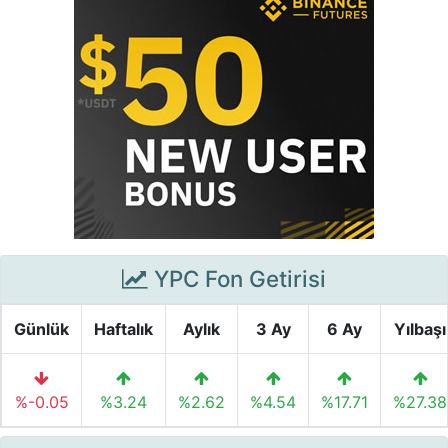
YPC Fon Getirisi
Günlük
Haftalık
Aylık
3 Ay
6 Ay
Yılbaşı
%-0.05
%3.24
%2.62
%4.54
%17.71
%27.38