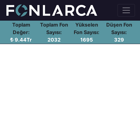
Toplam
Toplam Fon
Yükselen
Düşen Fon
Değer:
Sayısı:
Fon Sayısı:
Sayısı:
9.44Tr
2032
1695
329