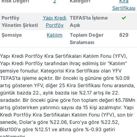
Risk Değeri
2
Kategori
Kira
Sertifikası
Portföy
Yapı Kredi̇
TEFAS'ta İşleme
Yönetim Şirketi
Portföy
Açık
Şemsiye
Katılım
Toplam Değer
829
Sıralaması
Yapı Kredi̇ Portföy Ki̇ra Serti̇fi̇kaları Katılım Fonu (YFV),
Yapı Kredi̇ Portföy tarafından ihraç edilmiş bir "Katılım"
şemsiye fonudur. Kategorisi Kira Sertifikası olan YFV
TEFAS’ta işleme açıktır. Bir önceki iş gününe göre %0.09
artış gösteren YFV, diğer 25 Kira Sertifikası fonu arasında,
günlük bazda 22., aylık bazda ise %2.17 artış ile 22.
sıradadır. Bir önceki güne göre fon toplam değeri ₺5.78Mn
artış gösterirken yatırımcı sayısı da 15 kişi azalmıştır. Yapı
Kredi̇ Portföy Ki̇ra Serti̇fi̇kaları Katılım Fonu (YFV), son bir
senede, Dolar'a göre %22.06, Euro'ya göre %22.52,
Bist100'e göre %12.51 ve altına göre %-0.93 getiri
sağlamıştır.