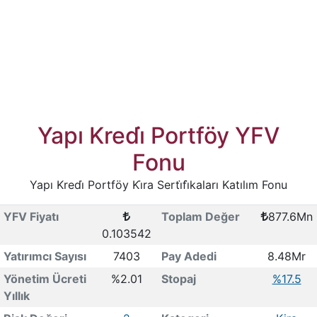
Yapı Kredi̇ Portföy YFV
Fonu
Yapı Kredi̇ Portföy Ki̇ra Serti̇fi̇kaları Katılım Fonu
YFV Fiyatı
Toplam Değer
877.6Mn
0.103542
Yatırımcı Sayısı
7403
Pay Adedi
8.48Mr
Yönetim Ücreti
%2.01
Stopaj
%17.5
Yıllık