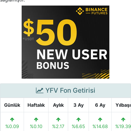
YFV Fon Getirisi
Günlük
Haftalık
Aylık
3 Ay
6 Ay
Yılbaşı
%0.09
%0.10
%2.17
%6.65
%14.68
%19.39