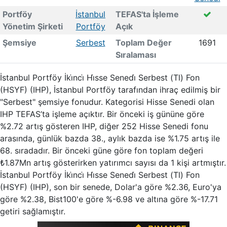
Portföy
İstanbul
TEFAS'ta İşleme
Yönetim Şirketi
Portföy
Açık
Şemsiye
Serbest
Toplam Değer
1691
Sıralaması
İstanbul Portföy İki̇nci̇ Hi̇sse Senedi̇ Serbest (Tl) Fon
(HSYF) (IHP), İstanbul Portföy tarafından ihraç edilmiş bir
"Serbest" şemsiye fonudur. Kategorisi Hisse Senedi olan
IHP TEFAS’ta işleme açıktır. Bir önceki iş gününe göre
%2.72 artış gösteren IHP, diğer 252 Hisse Senedi fonu
arasında, günlük bazda 38., aylık bazda ise %1.75 artış ile
68. sıradadır. Bir önceki güne göre fon toplam değeri
₺1.87Mn artış gösterirken yatırımcı sayısı da 1 kişi artmıştır.
İstanbul Portföy İki̇nci̇ Hi̇sse Senedi̇ Serbest (Tl) Fon
(HSYF) (IHP), son bir senede, Dolar'a göre %2.36, Euro'ya
göre %2.38, Bist100'e göre %-6.98 ve altına göre %-17.71
getiri sağlamıştır.