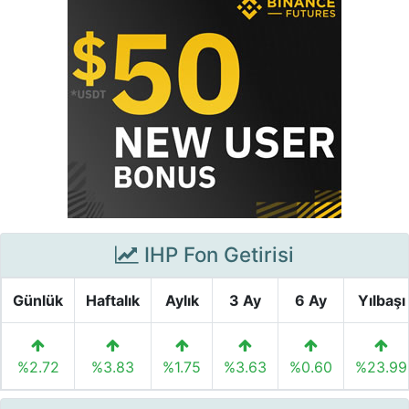
IHP Fon Getirisi
Günlük
Haftalık
Aylık
3 Ay
6 Ay
Yılbaşı
%2.72
%3.83
%1.75
%3.63
%0.60
%23.99