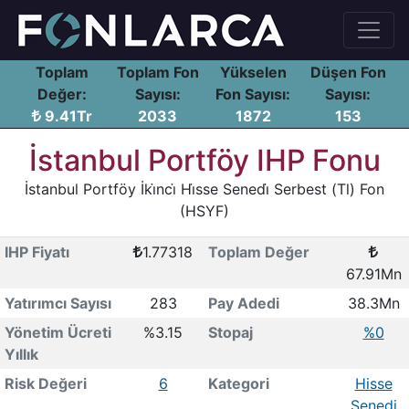
Toplam
Toplam Fon
Yükselen
Düşen Fon
Değer:
Sayısı:
Fon Sayısı:
Sayısı:
9.41Tr
2033
1872
153
İstanbul Portföy IHP Fonu
İstanbul Portföy İki̇nci̇ Hi̇sse Senedi̇ Serbest (Tl) Fon
(HSYF)
IHP Fiyatı
1.77318
Toplam Değer
67.91Mn
Yatırımcı Sayısı
283
Pay Adedi
38.3Mn
Yönetim Ücreti
%3.15
Stopaj
%0
Yıllık
Risk Değeri
6
Kategori
Hisse
Senedi