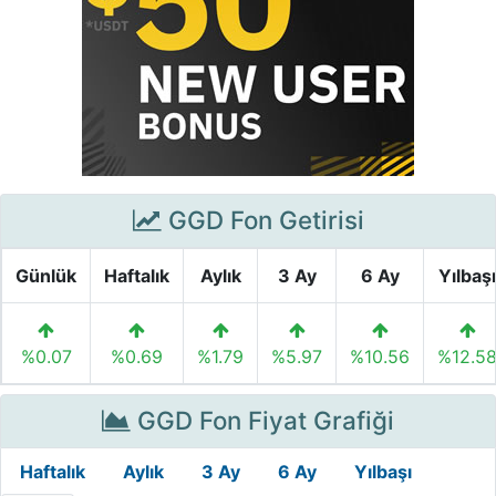
GGD Fon Getirisi
Günlük
Haftalık
Aylık
3 Ay
6 Ay
Yılbaşı
%0.07
%0.69
%1.79
%5.97
%10.56
%12.5
GGD Fon Fiyat Grafiği
Haftalık
Aylık
3 Ay
6 Ay
Yılbaşı