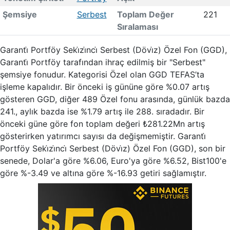
Şemsiye
Serbest
Toplam Değer
221
Sıralaması
Garanti̇ Portföy Seki̇zi̇nci̇ Serbest (Dövi̇z) Özel Fon (GGD),
Garanti̇ Portföy tarafından ihraç edilmiş bir "Serbest"
şemsiye fonudur. Kategorisi Özel olan GGD TEFAS’ta
işleme kapalıdır. Bir önceki iş gününe göre %0.07 artış
gösteren GGD, diğer 489 Özel fonu arasında, günlük bazda
241., aylık bazda ise %1.79 artış ile 288. sıradadır. Bir
önceki güne göre fon toplam değeri ₺281.22Mn artış
gösterirken yatırımcı sayısı da değişmemiştir. Garanti̇
Portföy Seki̇zi̇nci̇ Serbest (Dövi̇z) Özel Fon (GGD), son bir
senede, Dolar'a göre %6.06, Euro'ya göre %6.52, Bist100'e
göre %-3.49 ve altına göre %-16.93 getiri sağlamıştır.