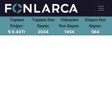
Toplam
Toplam Fon
Yükselen
Düşen Fon
Değer:
Sayısı:
Fon Sayısı:
Sayısı:
9.43Tr
2034
1454
564