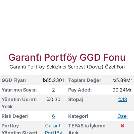
Garanti̇ Portföy GGD Fonu
Garanti̇ Portföy Seki̇zi̇nci̇ Serbest (Dövi̇z) Özel Fon
GGD Fiyatı
65.2301
Toplam Değer
5.89Mr
Yatırımcı Sayısı
2
Pay Adedi
90.24Mn
Yönetim Ücreti
%0.30
Stopaj
%18
Yıllık
Risk Değeri
6
Kategori
Özel
Portföy
Garanti̇
TEFAS'ta İşleme
Yönetim Şirketi
Portföy
Açık