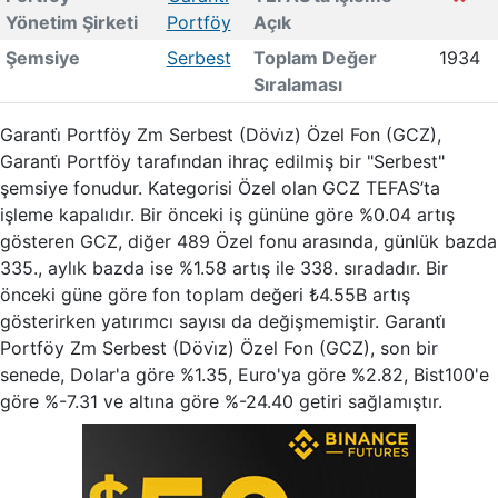
Yönetim Şirketi
Portföy
Açık
Şemsiye
Serbest
Toplam Değer
1934
Sıralaması
Garanti̇ Portföy Zm Serbest (Dövi̇z) Özel Fon (GCZ),
Garanti̇ Portföy tarafından ihraç edilmiş bir "Serbest"
şemsiye fonudur. Kategorisi Özel olan GCZ TEFAS’ta
işleme kapalıdır. Bir önceki iş gününe göre %0.04 artış
gösteren GCZ, diğer 489 Özel fonu arasında, günlük bazda
335., aylık bazda ise %1.58 artış ile 338. sıradadır. Bir
önceki güne göre fon toplam değeri ₺4.55B artış
gösterirken yatırımcı sayısı da değişmemiştir. Garanti̇
Portföy Zm Serbest (Dövi̇z) Özel Fon (GCZ), son bir
senede, Dolar'a göre %1.35, Euro'ya göre %2.82, Bist100'e
göre %-7.31 ve altına göre %-24.40 getiri sağlamıştır.