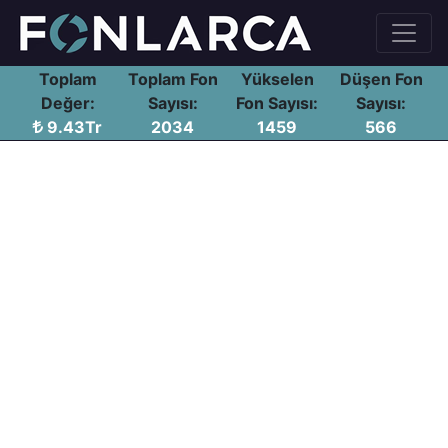
Toplam
Toplam Fon
Yükselen
Düşen Fon
Değer:
Sayısı:
Fon Sayısı:
Sayısı:
9.43Tr
2034
1459
566