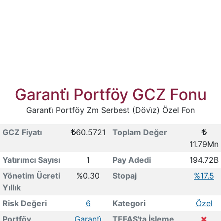
Garanti̇ Portföy GCZ Fonu
Garanti̇ Portföy Zm Serbest (Dövi̇z) Özel Fon
GCZ Fiyatı
60.5721
Toplam Değer
11.79Mn
Yatırımcı Sayısı
1
Pay Adedi
194.72B
Yönetim Ücreti
%0.30
Stopaj
%17.5
Yıllık
Risk Değeri
6
Kategori
Özel
Portföy
Garanti̇
TEFAS'ta İşleme