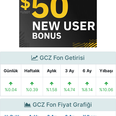
GCZ Fon Getirisi
Günlük
Haftalık
Aylık
3 Ay
6 Ay
Yılbaşı
%0.04
%0.39
%1.58
%4.74
%8.14
%10.06
GCZ Fon Fiyat Grafiği