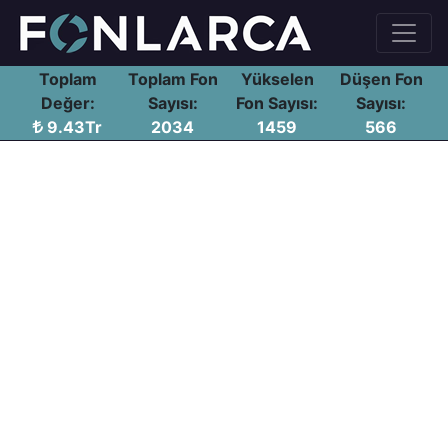
Toplam
Toplam Fon
Yükselen
Düşen Fon
Değer:
Sayısı:
Fon Sayısı:
Sayısı:
9.43Tr
2034
1459
566