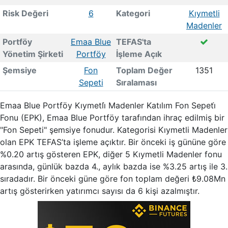
Risk Değeri
6
Kategori
Kıymetli
Madenler
Portföy
Emaa Blue
TEFAS'ta
Yönetim Şirketi
Portföy
İşleme Açık
Şemsiye
Fon
Toplam Değer
1351
Sepeti
Sıralaması
Emaa Blue Portföy Kıymetli̇ Madenler Katılım Fon Sepeti̇
Fonu (EPK), Emaa Blue Portföy tarafından ihraç edilmiş bir
"Fon Sepeti" şemsiye fonudur. Kategorisi Kıymetli Madenler
olan EPK TEFAS’ta işleme açıktır. Bir önceki iş gününe göre
%0.20 artış gösteren EPK, diğer 5 Kıymetli Madenler fonu
arasında, günlük bazda 4., aylık bazda ise %3.25 artış ile 3.
sıradadır. Bir önceki güne göre fon toplam değeri ₺9.08Mn
artış gösterirken yatırımcı sayısı da 6 kişi azalmıştır.