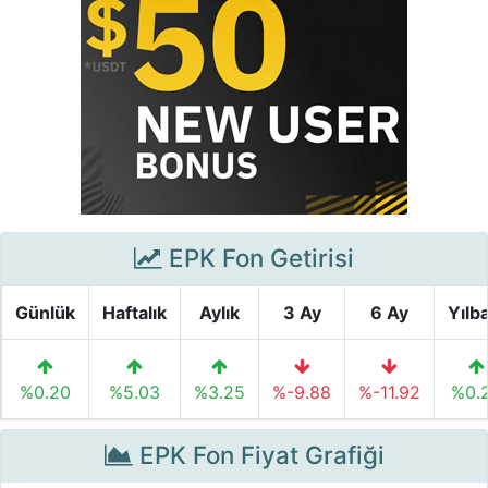
EPK Fon Getirisi
Günlük
Haftalık
Aylık
3 Ay
6 Ay
Yılb
%0.20
%5.03
%3.25
%-9.88
%-11.92
%0.
EPK Fon Fiyat Grafiği