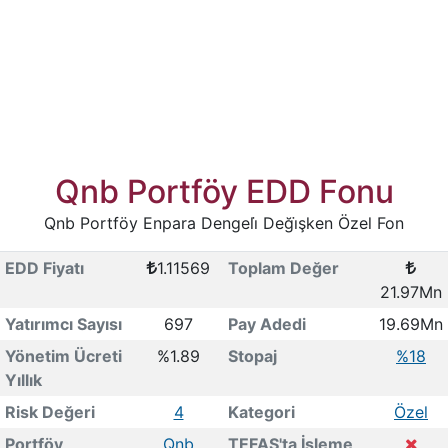
Qnb Portföy EDD Fonu
Qnb Portföy Enpara Dengeli̇ Deği̇şken Özel Fon
EDD Fiyatı
1.11569
Toplam Değer
21.97Mn
Yatırımcı Sayısı
697
Pay Adedi
19.69Mn
Yönetim Ücreti
%1.89
Stopaj
%18
Yıllık
Risk Değeri
4
Kategori
Özel
Portföy
Qnb
TEFAS'ta İşleme