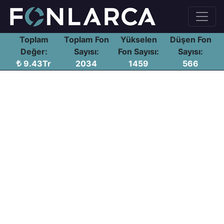
Toplam
Toplam Fon
Yükselen
Düşen Fon
Değer:
Sayısı:
Fon Sayısı:
Sayısı:
9.43Tr
2034
1459
566