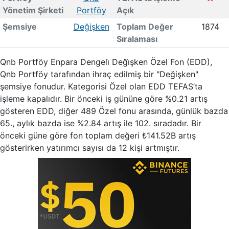
Yönetim Şirketi
Portföy
Açık
Şemsiye
Değişken
Toplam Değer
1874
Sıralaması
Qnb Portföy Enpara Dengeli̇ Deği̇şken Özel Fon (EDD),
Qnb Portföy tarafından ihraç edilmiş bir "Değişken"
şemsiye fonudur. Kategorisi Özel olan EDD TEFAS’ta
işleme kapalıdır. Bir önceki iş gününe göre %0.21 artış
gösteren EDD, diğer 489 Özel fonu arasında, günlük bazda
65., aylık bazda ise %2.84 artış ile 102. sıradadır. Bir
önceki güne göre fon toplam değeri ₺141.52B artış
gösterirken yatırımcı sayısı da 12 kişi artmıştır.