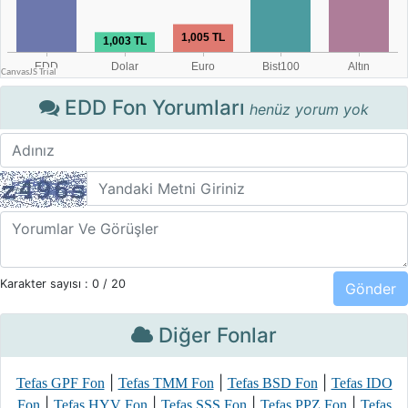
EDD Fon Yorumları
henüz yorum yok
Karakter sayısı :
0
/ 20
Diğer Fonlar
|
|
|
Tefas GPF Fon
Tefas TMM Fon
Tefas BSD Fon
Tefas IDO
|
|
|
|
Fon
Tefas HYV Fon
Tefas SSS Fon
Tefas PPZ Fon
Tefas