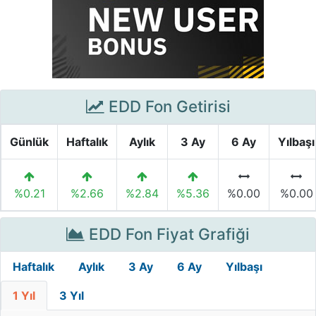
EDD Fon Getirisi
Günlük
Haftalık
Aylık
3 Ay
6 Ay
Yılbaşı
%0.21
%2.66
%2.84
%5.36
%0.00
%0.00
EDD Fon Fiyat Grafiği
Haftalık
Aylık
3 Ay
6 Ay
Yılbaşı
1 Yıl
3 Yıl