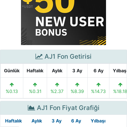
AJ1 Fon Getirisi
Günlük
Haftalık
Aylık
3 Ay
6 Ay
Yılbaş
%0.13
%0.31
%2.37
%8.39
%14.73
%18.1
AJ1 Fon Fiyat Grafiği
Haftalık
Aylık
3 Ay
6 Ay
Yılbaşı