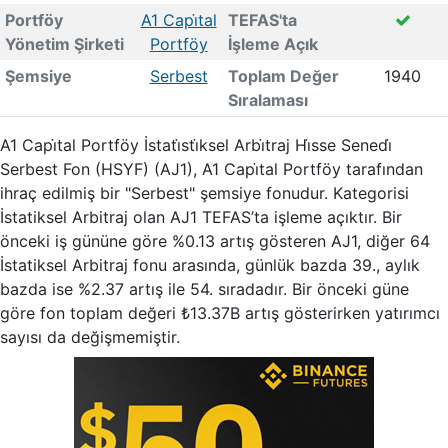
Portföy
A1 Capi̇tal
TEFAS'ta
Yönetim Şirketi
Portföy
İşleme Açık
Şemsiye
Serbest
Toplam Değer
1940
Sıralaması
A1 Capi̇tal Portföy İstati̇sti̇ksel Arbi̇traj Hi̇sse Senedi̇
Serbest Fon (HSYF) (AJ1), A1 Capi̇tal Portföy tarafından
ihraç edilmiş bir "Serbest" şemsiye fonudur. Kategorisi
İstatiksel Arbitraj olan AJ1 TEFAS’ta işleme açıktır. Bir
önceki iş gününe göre %0.13 artış gösteren AJ1, diğer 64
İstatiksel Arbitraj fonu arasında, günlük bazda 39., aylık
bazda ise %2.37 artış ile 54. sıradadır. Bir önceki güne
göre fon toplam değeri ₺13.37B artış gösterirken yatırımcı
sayısı da değişmemiştir.