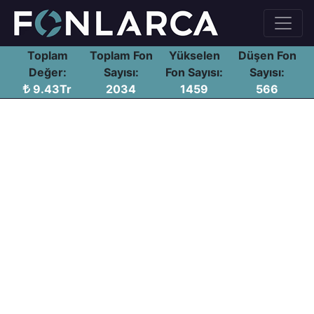
Toplam
Toplam Fon
Yükselen
Düşen Fon
Değer:
Sayısı:
Fon Sayısı:
Sayısı:
9.43Tr
2034
1459
566