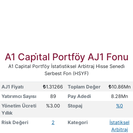
A1 Capi̇tal Portföy AJ1 Fonu
A1 Capi̇tal Portföy İstati̇sti̇ksel Arbi̇traj Hi̇sse Senedi̇
Serbest Fon (HSYF)
AJ1 Fiyatı
1.31266
Toplam Değer
10.86Mn
Yatırımcı Sayısı
89
Pay Adedi
8.28Mn
Yönetim Ücreti
%3.00
Stopaj
%0
Yıllık
Risk Değeri
2
Kategori
İstatiksel
Arbitraj