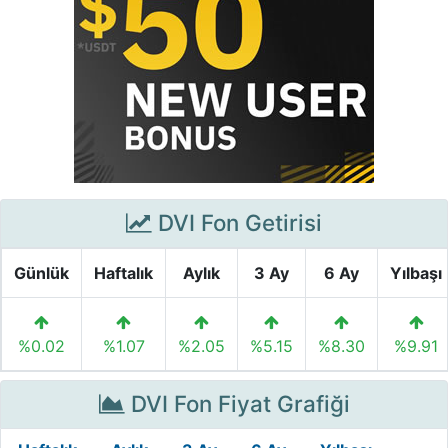
DVI Fon Getirisi
Günlük
Haftalık
Aylık
3 Ay
6 Ay
Yılbaşı
%0.02
%1.07
%2.05
%5.15
%8.30
%9.91
DVI Fon Fiyat Grafiği