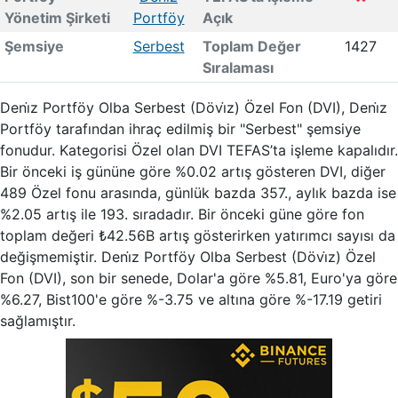
Yönetim Şirketi
Portföy
Açık
Şemsiye
Serbest
Toplam Değer
1427
Sıralaması
Deni̇z Portföy Olba Serbest (Dövi̇z) Özel Fon (DVI), Deni̇z
Portföy tarafından ihraç edilmiş bir "Serbest" şemsiye
fonudur. Kategorisi Özel olan DVI TEFAS’ta işleme kapalıdır.
Bir önceki iş gününe göre %0.02 artış gösteren DVI, diğer
489 Özel fonu arasında, günlük bazda 357., aylık bazda ise
%2.05 artış ile 193. sıradadır. Bir önceki güne göre fon
toplam değeri ₺42.56B artış gösterirken yatırımcı sayısı da
değişmemiştir. Deni̇z Portföy Olba Serbest (Dövi̇z) Özel
Fon (DVI), son bir senede, Dolar'a göre %5.81, Euro'ya göre
%6.27, Bist100'e göre %-3.75 ve altına göre %-17.19 getiri
sağlamıştır.