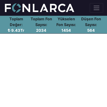
Toplam
Toplam Fon
Yükselen
Düşen Fon
Değer:
Sayısı:
Fon Sayısı:
Sayısı:
9.43Tr
2034
1454
564