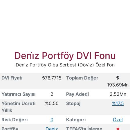
Deni̇z Portföy DVI Fonu
Deni̇z Portföy Olba Serbest (Dövi̇z) Özel Fon
DVI Fiyatı
76.7715
Toplam Değer
193.69Mn
Yatırımcı Sayısı
2
Pay Adedi
2.52Mn
Yönetim Ücreti
%0.50
Stopaj
%17.5
Yıllık
Risk Değeri
0
Kategori
Özel
Portföy
Deni̇z
TEFAS'ta İşleme