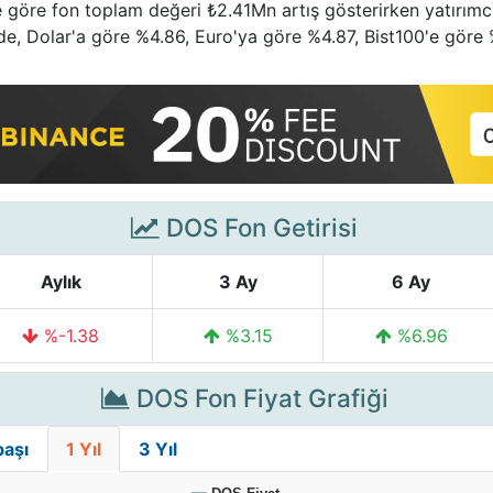
ne göre fon toplam değeri ₺2.41Mn artış gösterirken yatırımcı
de, Dolar'a göre %4.86, Euro'ya göre %4.87, Bist100'e göre 
DOS Fon Getirisi
Aylık
3 Ay
6 Ay
%-1.38
%3.15
%6.96
DOS Fon Fiyat Grafiği
başı
1 Yıl
3 Yıl