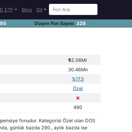
D ETF
Blog
Dil
695
Düşen Fon Sayısı:
329
2.06Mr
30.46Mn
%17.5
Özel
490
t" şemsiye fonudur. Kategorisi Özel olan DOS
nda, günlük bazda 290., aylık bazda ise