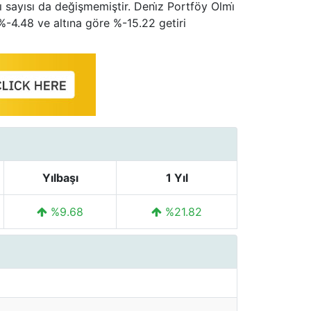
 sayısı da değişmemiştir. Deni̇z Portföy Olmi̇
%-4.48 ve altına göre %-15.22 getiri
Yılbaşı
1 Yıl
%9.68
%21.82