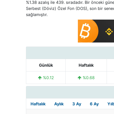
%1.38 azalış ile 439. sıradadır. Bir önceki gü
Serbest (Dövi̇z) Özel Fon (DOS), son bir sene
sağlamıştır.
Günlük
Haftalık
%0.12
%0.68
Haftalık
Aylık
3 Ay
6 Ay
Yıl