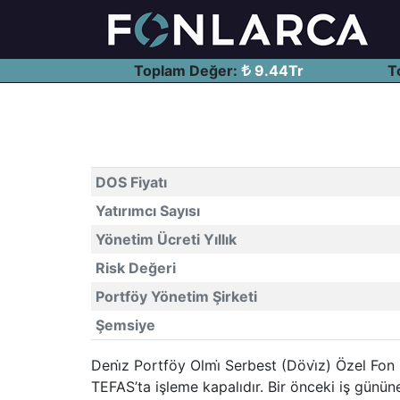
Toplam Değer:
9.44Tr
T
DOS Fiyatı
Yatırımcı Sayısı
Yönetim Ücreti Yıllık
Risk Değeri
Portföy Yönetim Şirketi
Şemsiye
Deni̇z Portföy Olmi̇ Serbest (Dövi̇z) Özel Fon
TEFAS’ta işleme kapalıdır. Bir önceki iş günü