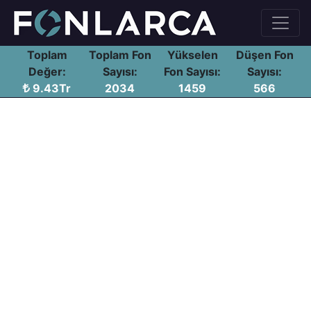
Toplam
Toplam Fon
Yükselen
Düşen Fon
Değer:
Sayısı:
Fon Sayısı:
Sayısı:
9.43Tr
2034
1459
566