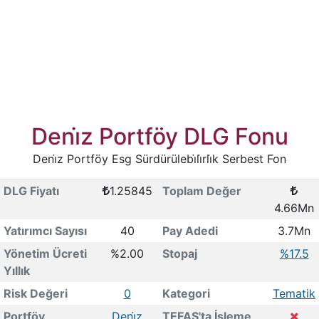
Deni̇z Portföy DLG Fonu
Deni̇z Portföy Esg Sürdürülebi̇li̇rli̇k Serbest Fon
DLG Fiyatı
1.25845
Toplam Değer
4.66Mn
Yatırımcı Sayısı
40
Pay Adedi
3.7Mn
Yönetim Ücreti
%2.00
Stopaj
%17.5
Yıllık
Risk Değeri
0
Kategori
Tematik
Portföy
Deni̇z
TEFAS'ta İşleme