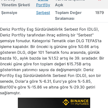
Yönetim Şirketi
Portföy
Açık
Şemsiye
Serbest
Toplam Değer
1979
Sıralaması
Deni̇z Portföy Esg Sürdürülebi̇li̇rli̇k Serbest Fon (DLG),
Deni̇z Portföy tarafından ihraç edilmiş bir "Serbest"
şemsiye fonudur. Kategorisi Tematik olan DLG TEFAS’ta
işleme kapalıdır. Bir önceki iş gününe göre %0.66 artış
gösteren DLG, diğer 101 Tematik fonu arasında, günlük
bazda 10., aylık bazda ise %1.52 artış ile 39. sıradadır. Bir
önceki güne göre fon toplam değeri ₺15.75B artış
gösterirken yatırımcı sayısı da değişmemiştir. Deni̇z
Portföy Esg Sürdürülebi̇li̇rli̇k Serbest Fon (DLG), son bir
senede, Dolar'a göre %-6.31, Euro'ya göre %-5.85,
Bist100'e göre %-15.86 ve altına göre %-29.30 getiri
sağlamıştır.