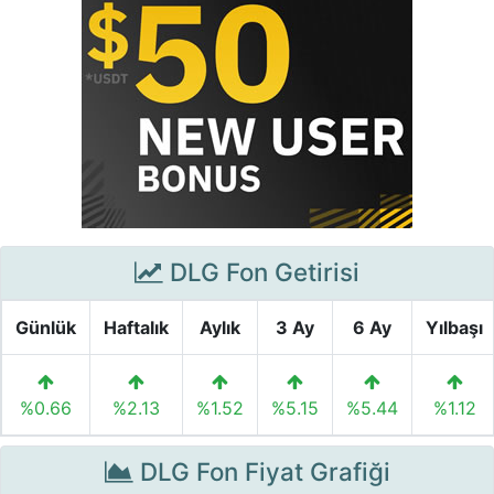
DLG Fon Getirisi
Günlük
Haftalık
Aylık
3 Ay
6 Ay
Yılbaşı
%0.66
%2.13
%1.52
%5.15
%5.44
%1.12
DLG Fon Fiyat Grafiği